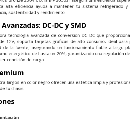
 Plus Bronze 230V EU, la MPB650SI asegura una eficiencia superio
ta alta eficiencia ayuda a mantener tu sistema refrigerado y e
ia, sostenibilidad y rendimiento.
 Avanzadas: DC-DC y SMD
ra tecnología avanzada de conversión DC-DC que proporciona es
 de 12V, soporta tarjetas gráficas de alto consumo, ideal para
d de la fuente, asegurando un funcionamiento fiable a largo pl
sumo energético de hasta un 20%, garantizando una regulación d
ier condición de carga.
remium
ra-largos en color negro ofrecen una estética limpia y profesional
 de tu chasis.
iones
mentación