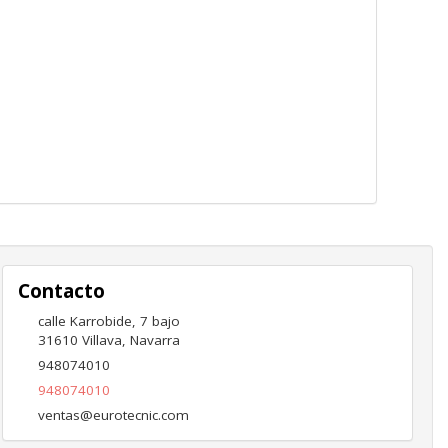
Contacto
calle Karrobide, 7 bajo
31610
Villava
,
Navarra
948074010
948074010
ventas@eurotecnic.com