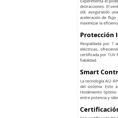
Experimenta el poder
distracciones. El ve
útil, asegurando una
aceleración de flujo
maximizar la eficien
Protección I
Respaldada por 7 añ
eléctricas, ofreci
certificada por TÜV 
fiabilidad.
Smart Contr
La tecnología AI2-RPM
del sistema. Esto a
rendimiento óptimo 
entre potencia y silen
Certificació