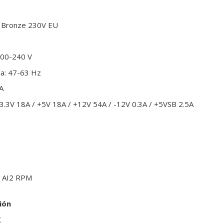
us Bronze 230V EU
200-240 V
da: 47-63 Hz
A
 +3.3V 18A / +5V 18A / +12V 54A / -12V 0.3A / +5VSB 2.5A
: AI2 RPM
ión
X