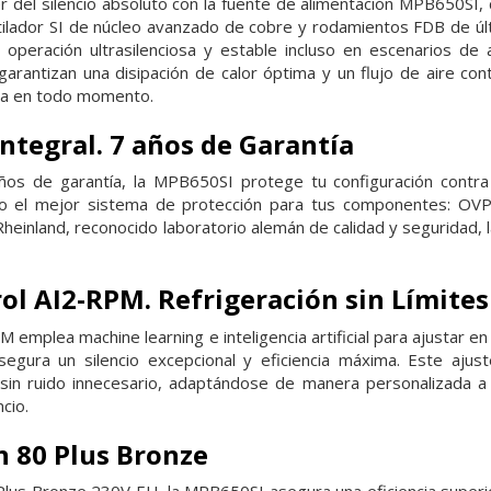
 del silencio absoluto con la fuente de alimentación MPB650SI, 
ntilador SI de núcleo avanzado de cobre y rodamientos FDB de últi
 operación ultrasilenciosa y estable incluso en escenarios de 
 garantizan una disipación de calor óptima y un flujo de aire co
cia en todo momento.
ntegral. 7 años de Garantía
os de garantía, la MPB650SI protege tu configuración contra s
endo el mejor sistema de protección para tus componentes: O
Rheinland, reconocido laboratorio alemán de calidad y seguridad
ol AI2-RPM. Refrigeración sin Límites
 emplea machine learning e inteligencia artificial para ajustar en
segura un silencio excepcional y eficiencia máxima. Este aju
sin ruido innecesario, adaptándose de manera personalizada a
cio.
n 80 Plus Bronze