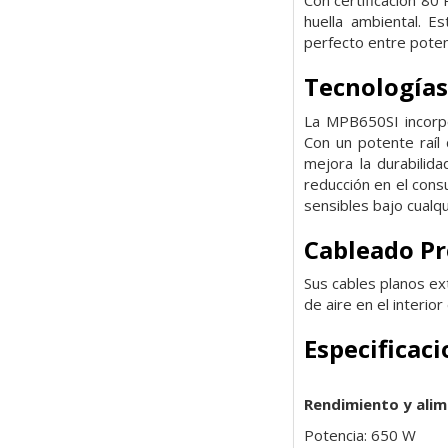
Con certificación 80
huella ambiental. Es
perfecto entre potenc
Tecnologías
La MPB650SI incorpo
Con un potente raíl
mejora la durabilida
reducción en el con
sensibles bajo cualqu
Cableado P
Sus cables planos ext
de aire en el interior
Especificac
Rendimiento y ali
Potencia: 650 W