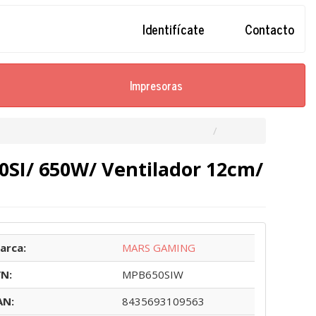
Identifícate
Contacto
Impresoras
SI/ 650W/ Ventilador 12cm/
arca:
MARS GAMING
/N:
MPB650SIW
AN:
8435693109563