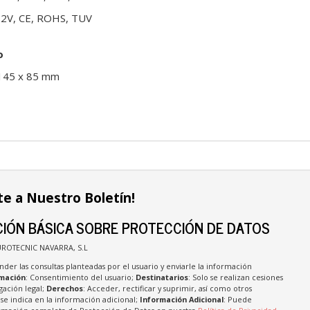
X12V, CE, ROHS, TUV
o
 145 x 85 mm
te a Nuestro Boletín!
IÓN BÁSICA SOBRE PROTECCIÓN DE DATOS
UROTECNIC NAVARRA, S.L
nder las consultas planteadas por el usuario y enviarle la información
imación
: Consentimiento del usuario;
Destinatarios
: Solo se realizan cesiones
igación legal;
Derechos
: Acceder, rectificar y suprimir, así como otros
e indica en la información adicional;
Información Adicional
: Puede