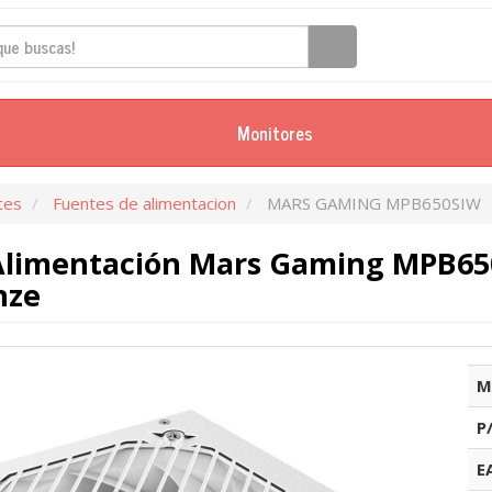
Monitores
tes
Fuentes de alimentacion
MARS GAMING MPB650SIW
Alimentación Mars Gaming MPB650
nze
M
P
E