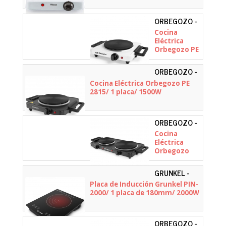
ORBEGOZO -
17636 OR
Cocina
Eléctrica
Orbegozo PE
2715/ 1
placa/ 1500W
ORBEGOZO -
17730 OR
Cocina Eléctrica Orbegozo PE
2815/ 1 placa/ 1500W
ORBEGOZO -
17623
Cocina
Eléctrica
Orbegozo
PE2855/ 2
placas 155 y
GRUNKEL -
185mm/
PIN-2000
Placa de Inducción Grunkel PIN-
1000W -
2000/ 1 placa de 180mm/ 2000W
1500W
ORBEGOZO -