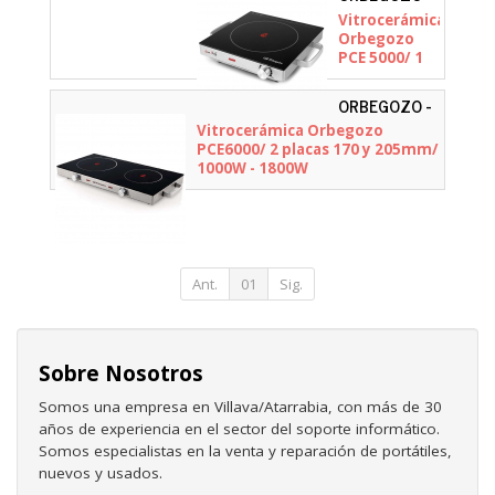
16798
Vitrocerámica
Orbegozo
PCE 5000/ 1
placa
205mm/
ORBEGOZO -
2000W
17430
Vitrocerámica Orbegozo
PCE6000/ 2 placas 170 y 205mm/
1000W - 1800W
Ant.
01
Sig.
Sobre Nosotros
Somos una empresa en Villava/Atarrabia, con más de 30
años de experiencia en el sector del soporte informático.
Somos especialistas en la venta y reparación de portátiles,
nuevos y usados.