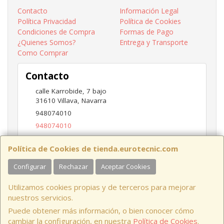
Contacto
Información Legal
Política Privacidad
Política de Cookies
Condiciones de Compra
Formas de Pago
¿Quienes Somos?
Entrega y Transporte
Como Comprar
Contacto
calle Karrobide, 7 bajo
31610
Villava
,
Navarra
948074010
948074010
ventas@eurotecnic.com
Política de Cookies de tienda.eurotecnic.com
Configurar
Rechazar
Aceptar Cookies
Horario
Utilizamos cookies propias y de terceros para mejorar
9 a 13:30Hs y 16:30 a 19Hs
nuestros servicios.
Puede obtener más información, o bien conocer cómo
cambiar la configuración, en nuestra
Política de Cookies
.
, , , , España. - C.I.F.: B31837677 - Tfno: