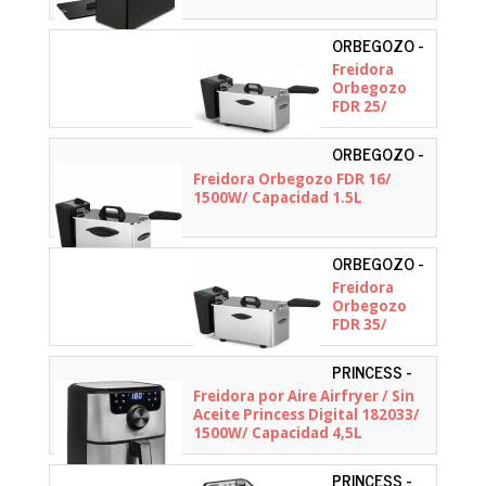
ORBEGOZO -
15253
Freidora
Orbegozo
FDR 25/
2000W/
Capacidad
ORBEGOZO -
2.5L
15636
Freidora Orbegozo FDR 16/
1500W/ Capacidad 1.5L
ORBEGOZO -
15254
Freidora
Orbegozo
FDR 35/
2000W/
Capacidad
PRINCESS -
3.5L
01.182033.01.001
Freidora por Aire Airfryer / Sin
Aceite Princess Digital 182033/
1500W/ Capacidad 4,5L
PRINCESS -