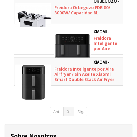
ORBEGOZO -
1500W/
15258
Freidora Orbegozo FDR 80/
Capacidad
3000W/ Capacidad 8L
12L
XIAOMI -
BHR07SGEU
Freidora
Inteligente
por Aire
Airfryer / Sin
Aceite
XIAOMI -
Xiaomi Dual
BHR0883EU
Freidora Inteligente por Aire
Zone Air
Airfryer / Sin Aceite Xiaomi
Fryer 10L/
Smart Double Stack Air Fryer
2700W/
12L/ 2800W/ Capacidad 12L
Capacidad
10L (6.5L +
3.5L)
Ant.
01
Sig.
Sobre Nosotros