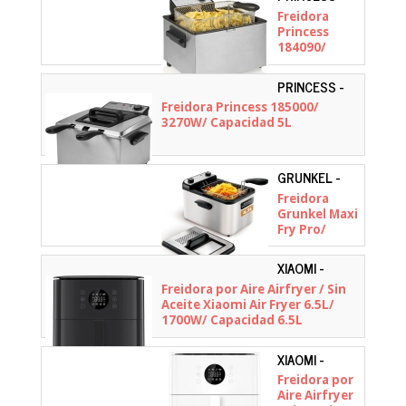
01.184090.01.001
Freidora
Princess
184090/
3270W/
Capacidad 5L
PRINCESS -
01.185000.01.001
Freidora Princess 185000/
3270W/ Capacidad 5L
GRUNKEL -
MAXIFRYPRO
Freidora
Grunkel Maxi
Fry Pro/
3000W/
Capacidad
XIAOMI -
4.2L
BHR083NEU
Freidora por Aire Airfryer / Sin
Aceite Xiaomi Air Fryer 6.5L/
1700W/ Capacidad 6.5L
XIAOMI -
BHR083MEU
Freidora por
Aire Airfryer