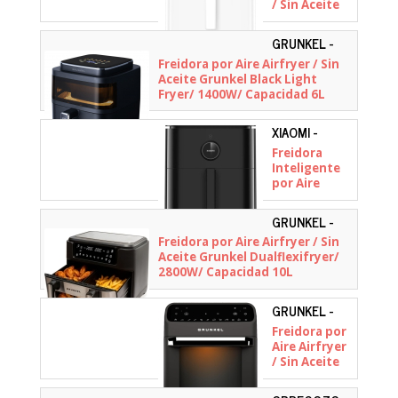
/ Sin Aceite
Xiaomi Air
Fryer 6.5L/
GRUNKEL -
1700W/
BLACKLIGHTFRYER
Freidora por Aire Airfryer / Sin
Capacidad
Aceite Grunkel Black Light
6.5L
Fryer/ 1400W/ Capacidad 6L
XIAOMI -
BHR7357EU
Freidora
Inteligente
por Aire
Airfryer / Sin
Aceite
GRUNKEL -
Xiaomi
DUALFLEXIFRYER
Freidora por Aire Airfryer / Sin
Smart Air
Aceite Grunkel Dualflexifryer/
Fryer 6.5L/
2800W/ Capacidad 10L
1800W/
Capacidad
6.5L
GRUNKEL -
BLACKFRYEROVEN
Freidora por
Aire Airfryer
/ Sin Aceite
Grunkel Fryer
Oven/