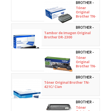
BROTHER -
TN3430
Tóner
Original
Brother TN-
3430/ Negro
BROTHER -
DR2300
Tambor de Imagen Original
Brother DR-2300
BROTHER -
TN247BK
Tóner
Original
Brother TN-
247BK Alta
Capacidad/
BROTHER -
Negro
TN421C
Tóner Original Brother TN-
421C/ Cian
BROTHER -
TN248XLBK
Tóner