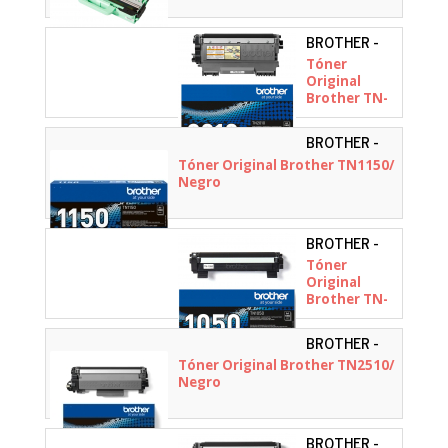
BROTHER -
TN2010
Tóner
Original
Brother TN-
2010/ Negro
BROTHER -
TN1150
Tóner Original Brother TN1150/
Negro
BROTHER -
TN1050
Tóner
Original
Brother TN-
1050/ Negro
BROTHER -
TN2510
Tóner Original Brother TN2510/
Negro
BROTHER -