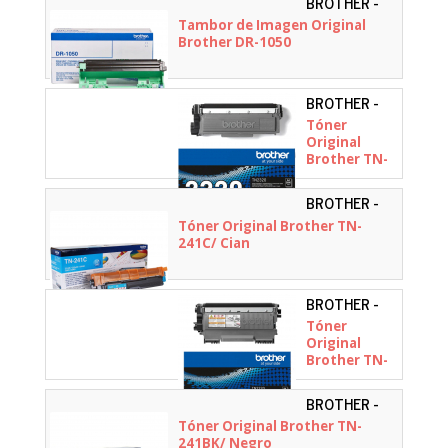
BROTHER -
DR1050
Tambor de Imagen Original
Brother DR-1050
BROTHER -
TN2320
Tóner
Original
Brother TN-
2320/ Negro
BROTHER -
TN241C
Tóner Original Brother TN-
241C/ Cian
BROTHER -
TN2220
Tóner
Original
Brother TN-
2220/ Negro
BROTHER -
TN241BK
Tóner Original Brother TN-
241BK/ Negro