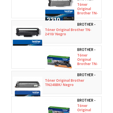
TN2310
Tóner
Original
Brother TN-
2310/ Negro
BROTHER -
TN2410
Tóner Original Brother TN-
2410/ Negro
BROTHER -
TN243BK
Tóner
Original
Brother TN-
243BK/
Negro
BROTHER -
TN248BK
Tóner Original Brother
TN248BK/ Negro
BROTHER -
TN243C
Tóner
Original