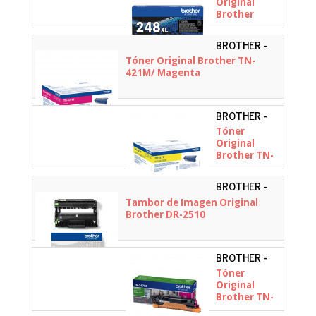
Original
Brother
TN248XLBK
Alta
BROTHER -
Capacidad/
TN421M
Tóner Original Brother TN-
Negro
421M/ Magenta
BROTHER -
TN421Y
Tóner
Original
Brother TN-
421Y/
Amarillo
BROTHER -
DR2510
Tambor de Imagen Original
Brother DR-2510
BROTHER -
TN247M
Tóner
Original
Brother TN-
247M Alta