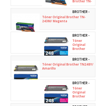
Brother TN-
243C/ Cian
BROTHER -
TN243M
Tóner Original Brother TN-
243M/ Magenta
BROTHER -
TN248C
Tóner
Original
Brother
TN248C/ Cian
BROTHER -
TN248Y
Tóner Original Brother TN248Y/
Amarillo
BROTHER -
TN248M
Tóner
Original
Brother
TN248M/
Magenta