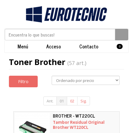
Menú
Acceso
Contacto
0
Toner Brother
(57 art.)
Filtro
Ant.
01
02
Sig.
BROTHER - WT220CL
Tambor Residual Original
Brother WT220CL