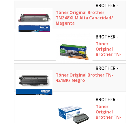
Capacidad/
BROTHER -
Magenta
TN248XLM
Tóner Original Brother
TN248XLM Alta Capacidad/
Magenta
BROTHER -
TN247Y
Tóner
Original
Brother TN-
247Y Alta
Capacidad/
BROTHER -
Amarillo
TN421BK
Tóner Original Brother TN-
421BK/ Negro
BROTHER -
Tóner
Original
Brother TN-
3480
Reacondicionado
Alta
Capacidad/