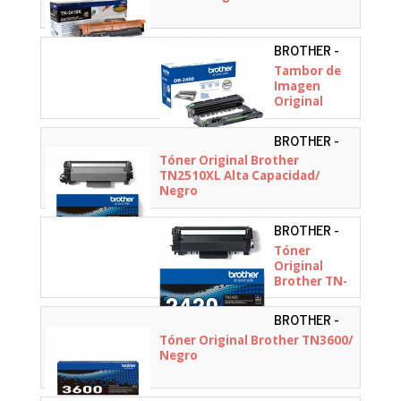
BROTHER -
DR2400
Tambor de
Imagen
Original
Brother DR-
2400
BROTHER -
TN2510XL
Tóner Original Brother
TN2510XL Alta Capacidad/
Negro
BROTHER -
TN2420
Tóner
Original
Brother TN-
2420 Alta
Capacidad/
BROTHER -
Negro
TN3600
Tóner Original Brother TN3600/
Negro