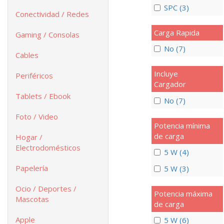
SPC (3)
Conectividad / Redes
Carga Rapida
Gaming / Consolas
No (7)
Cables
Incluye
Periféricos
Cargador
Tablets / Ebook
No (7)
Foto / Video
Potencia mínima
de carga
Hogar /
Electrodomésticos
5 W (4)
Papelería
5 W (3)
Ocio / Deportes /
Potencia máxima
Mascotas
de carga
Apple
5 W (6)