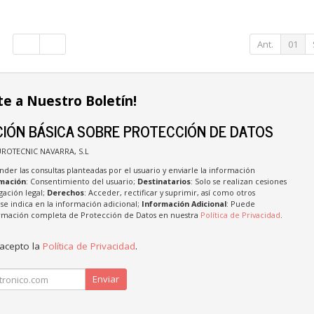
Ant.
01
te a Nuestro Boletín!
IÓN BÁSICA SOBRE PROTECCIÓN DE DATOS
UROTECNIC NAVARRA, S.L
nder las consultas planteadas por el usuario y enviarle la información
imación
: Consentimiento del usuario;
Destinatarios
: Solo se realizan cesiones
igación legal;
Derechos
: Acceder, rectificar y suprimir, así como otros
e indica en la información adicional;
Información Adicional
: Puede
formación completa de Protección de Datos en nuestra
Política de Privacidad
.
 acepto la
Política de Privacidad
.
Enviar