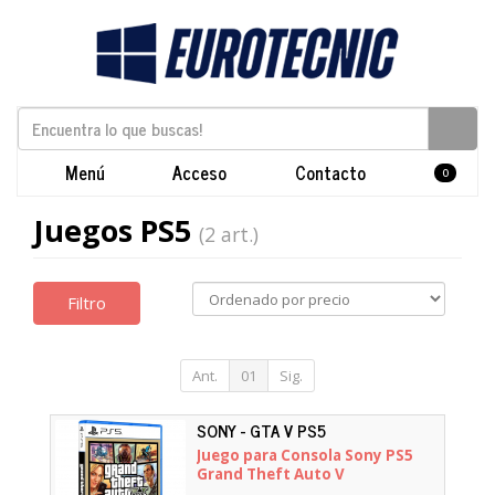
Menú
Acceso
Contacto
0
Juegos PS5
(2 art.)
Filtro
Ant.
01
Sig.
SONY - GTA V PS5
Juego para Consola Sony PS5
Grand Theft Auto V