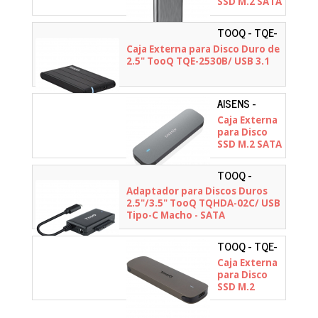
SSD M.2 SATA
Aisens ASM2-
007GRY/ USB
TOOQ - TQE-
3.1 Gen1/ Sin
2530B
Caja Externa para Disco Duro de
Tornillos
2.5" TooQ TQE-2530B/ USB 3.1
AISENS -
ASM2-
Caja Externa
006GRY
para Disco
SSD M.2 SATA
Aisens ASM2-
006GRY/ USB
TOOQ -
3.1/ Sin
TQHDA-02C
Adaptador para Discos Duros
tornillos
2.5"/3.5" TooQ TQHDA-02C/ USB
Tipo-C Macho - SATA
TOOQ - TQE-
2202BR
Caja Externa
para Disco
SSD M.2
TooQ TQE-
2202BR/ USB