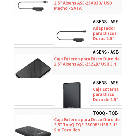
2.5" Aisens ASE-25A03B/ USB
Macho - SATA
AISENS - ASE-
25C04B
Adaptador
para Discos
Duros 2.5"
Aisens ASE-
25C04B/ USB
AISENS - ASE-
Tipo-C 3.1
2522B
Caja Externa para Disco Duro de
Macho - SATA
2.5" Aisens ASE-2522B/ USB 3.1
AISENS - ASE-
2520B
Caja Externa
para Disco
Duro de 2.5"
Aisens ASE-
2520B/ USB
TOOQ - TQE-
3.1/ Sin
2500B
Caja Externa para Disco Duro de
tornillos
2.5" TooQ TQE-2500B/ USB 3.1/
Sin Tornillos