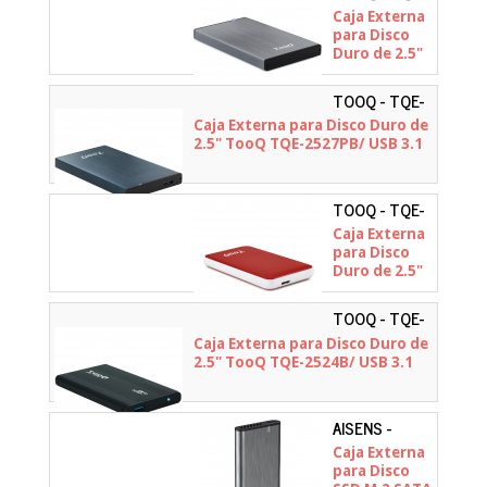
2527G
Caja Externa
para Disco
Duro de 2.5"
TooQ TQE-
2527G/ USB
TOOQ - TQE-
3.1
2527PB
Caja Externa para Disco Duro de
2.5" TooQ TQE-2527PB/ USB 3.1
TOOQ - TQE-
2528R
Caja Externa
para Disco
Duro de 2.5"
TooQ TQE-
2528R/ USB
TOOQ - TQE-
3.1/ Sin
2524B
Caja Externa para Disco Duro de
tornillos
2.5" TooQ TQE-2524B/ USB 3.1
AISENS -
ASM2-
Caja Externa
007GRY
para Disco