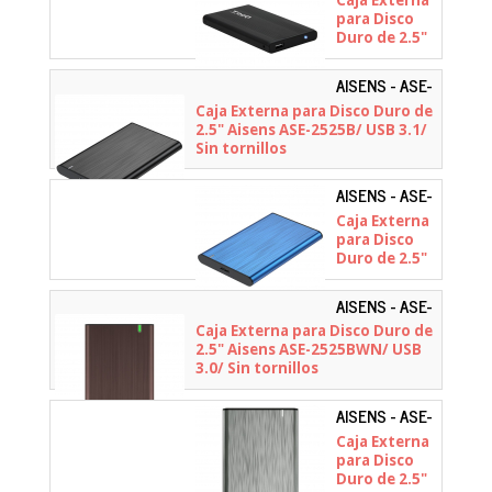
Caja Externa
para Disco
Duro de 2.5"
TooQ TQE-
2510B/ USB
AISENS - ASE-
2.0
2525B
Caja Externa para Disco Duro de
2.5" Aisens ASE-2525B/ USB 3.1/
Sin tornillos
AISENS - ASE-
2525BLU
Caja Externa
para Disco
Duro de 2.5"
Aisens ASE-
2525BLU/
AISENS - ASE-
USB 3.1/ Sin
2525BWN
Caja Externa para Disco Duro de
tornillos
2.5" Aisens ASE-2525BWN/ USB
3.0/ Sin tornillos
AISENS - ASE-
2525GR
Caja Externa
para Disco
Duro de 2.5"