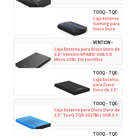
TOOQ - TQE-
2599RGB
Caja Externa
Gaming para
Disco Duro
de 2.5" TooQ
TQE-
VENTION -
2599RGB/
KPAB0
Caja Externa para Disco Duro de
USB 3.1/ Sin
2.5" Vention KPAB0/ USB 3.0
tornillos
Micro USB/ Sin tornillos
TOOQ - TQE-
2527B
Caja Externa
para Disco
Duro de 2.5"
TooQ TQE-
2527B/ USB
TOOQ - TQE-
3.1
2527BL
Caja Externa para Disco Duro de
2.5" TooQ TQE-2527BL/ USB 3.1
TOOQ - TQE-