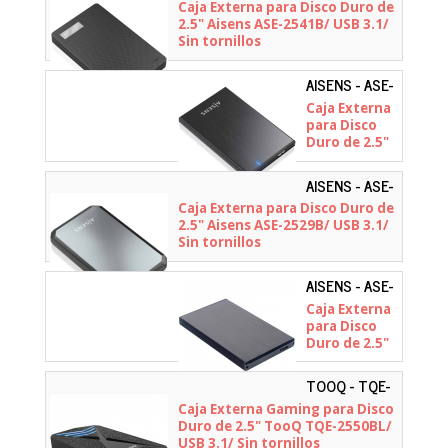
2541B
Caja Externa para Disco Duro de
tornillos
2.5" Aisens ASE-2541B/ USB 3.1/
Sin tornillos
AISENS - ASE-
2528B
Caja Externa
para Disco
Duro de 2.5"
Aisens ASE-
2528B/ USB
AISENS - ASE-
3.1
2529B
Caja Externa para Disco Duro de
2.5" Aisens ASE-2529B/ USB 3.1/
Sin tornillos
AISENS - ASE-
2530B
Caja Externa
para Disco
Duro de 2.5"
Aisens ASE-
2530B/ USB
TOOQ - TQE-
3.1
2550BL
Caja Externa Gaming para Disco
Duro de 2.5" TooQ TQE-2550BL/
USB 3.1/ Sin tornillos