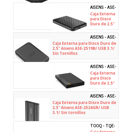
AISENS - ASE-
2521B
Caja Externa
para Disco
Duro de 2.5"
Aisens ASE-
2521B/ USB
AISENS - ASE-
3.1/ Sin
2519B
Caja Externa para Disco Duro de
tornillos
2.5" Aisens ASE-2519B/ USB 3.1/
Sin Tornillos
AISENS - ASE-
2524B
Caja Externa
para Disco
Duro de 2.5"
Aisens ASE-
2524B/ USB
AISENS - ASE-
3.1/ Sin
2526GR
Caja Externa para Disco Duro de
tornillos
2.5" Aisens ASE-2526GR/ USB
3.1/ Sin tornillos
TOOQ - TQE-
2510B