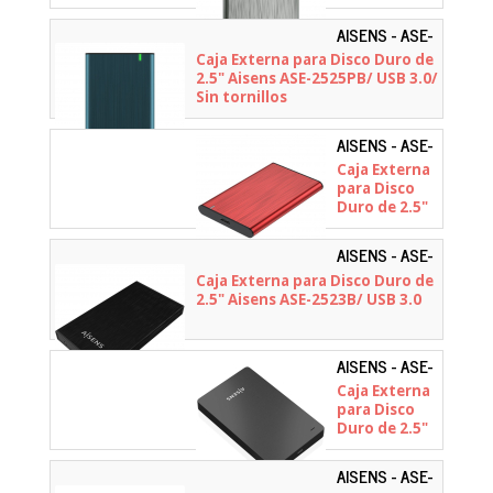
Aisens ASE-
2525GR/ USB
AISENS - ASE-
3.1/ Sin
2525PB
Caja Externa para Disco Duro de
tornillos
2.5" Aisens ASE-2525PB/ USB 3.0/
Sin tornillos
AISENS - ASE-
2525RED
Caja Externa
para Disco
Duro de 2.5"
Aisens ASE-
2525RED/
AISENS - ASE-
USB 3.1/ Sin
2523B
Caja Externa para Disco Duro de
tornillos
2.5" Aisens ASE-2523B/ USB 3.0
AISENS - ASE-
2542B
Caja Externa
para Disco
Duro de 2.5"
Aisens ASE-
2542B/ USB
AISENS - ASE-
3.1/ Sin