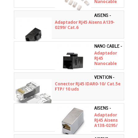
Nanocable
10.21.0101/
Cat.5e/ 10
AISENS -
uds
A139-0299
Adaptador RJ45 Aisens A139-
0299/ Cat.6
NANO CABLE -
10.21.0501
Adaptador
RJ45
Nanocable
10.21.0501/
Cat.6
VENTION -
IDAR0-10
Conector RJ45 IDAR0-10/ Cat.5e
FTP/ 10 uds
AISENS -
A138-0295
Adaptador
RJ45 Aisens
A138-0295/
Cat.5e STP