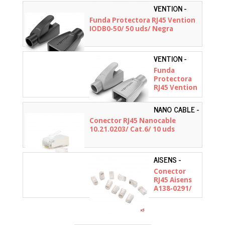
VENTION -
IODB0-50
Funda Protectora RJ45 Vention
IODB0-50/ 50 uds/ Negra
VENTION -
IODH0-50
Funda
Protectora
RJ45 Vention
IODH0-50/ 50
uds/ Gris
NANO CABLE -
10.21.0203
Conector RJ45 Nanocable
10.21.0203/ Cat.6/ 10 uds
AISENS -
A138-0291
Conector
RJ45 Aisens
A138-0291/
Cat.5e/ 50
uds