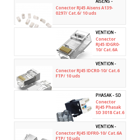
AISENS -
A139-0297
Conector RJ45 Aisens A139-
0297/ Cat.6/ 10 uds
VENTION -
IDGR0-10
Conector
RJ45 IDGR0-
10/ Cat.6A
UTP/ 10 uds
VENTION -
IDCR0-10
Conector RJ45 IDCR0-10/ Cat.6
FTP/ 10 uds
PHASAK - SD
3018
Conector
RJ45 Phasak
SD 3018 Cat.6
UTP/ Negro
VENTION -
IDFR0-10
Conector RJ45 IDFR0-10/ Cat.6A
FTP/ 10 uds