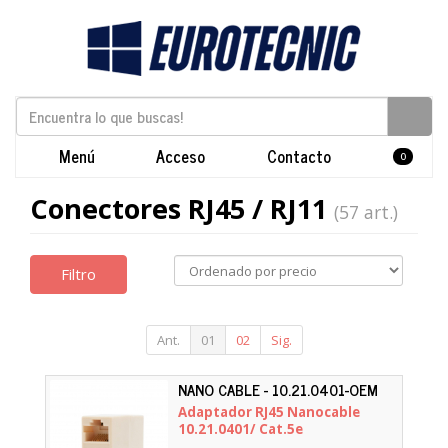
Menú
Acceso
Contacto
0
Conectores RJ45 / RJ11
(57 art.)
Filtro
Ant.
01
02
Sig.
NANO CABLE - 10.21.0401-OEM
Adaptador RJ45 Nanocable
10.21.0401/ Cat.5e