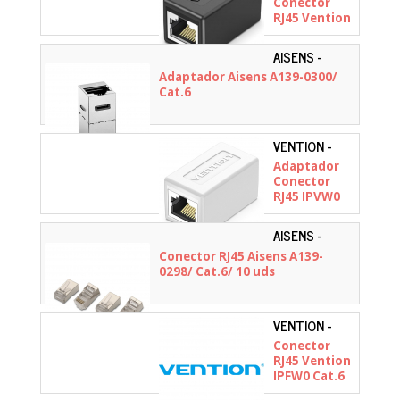
Conector
RJ45 Vention
IPVB0/ Cat.6
FTP/ RJ45
AISENS -
Hembra -
A139-0300
Adaptador Aisens A139-0300/
RJ45
Cat.6
Hembra/
Negro
VENTION -
IPVW0
Adaptador
Conector
RJ45 IPVW0
Cat.6 FTP/
RJ45 Hembra
AISENS -
- RJ45
A139-0298
Conector RJ45 Aisens A139-
Hembra/
0298/ Cat.6/ 10 uds
Blanco
VENTION -
IPFW0
Conector
RJ45 Vention
IPFW0 Cat.6
UTP