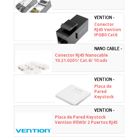
VENTION -
IPGB0
Conector
RJ45 Vention
IPGB0 Cat6
UTP/ Negro
NANO CABLE -
10.21.0201
Conector RJ45 Nanocable
10.21.0201/ Cat.6/ 10 uds
VENTION -
IFDW0
Placa de
Pared
Keystock
Vention
IFDW0/ 1
VENTION -
Puertos RJ45
IFEW0
Placa de Pared Keystock
Vention IFEW0/ 2 Puertos RJ45