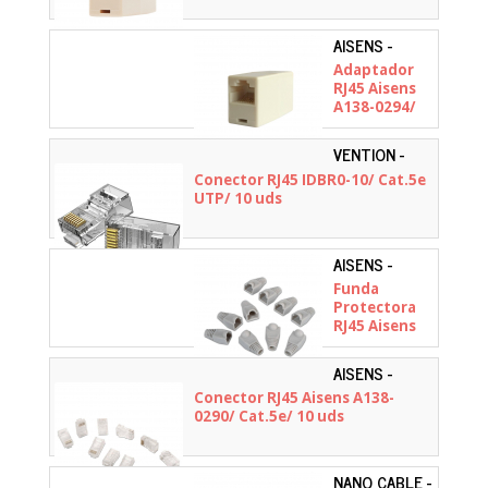
AISENS -
A138-0294
Adaptador
RJ45 Aisens
A138-0294/
Cat.5e
VENTION -
IDBR0-10
Conector RJ45 IDBR0-10/ Cat.5e
UTP/ 10 uds
AISENS -
A140-0306
Funda
Protectora
RJ45 Aisens
A140-0306/
10 Uds
AISENS -
A138-0290
Conector RJ45 Aisens A138-
0290/ Cat.5e/ 10 uds
NANO CABLE -