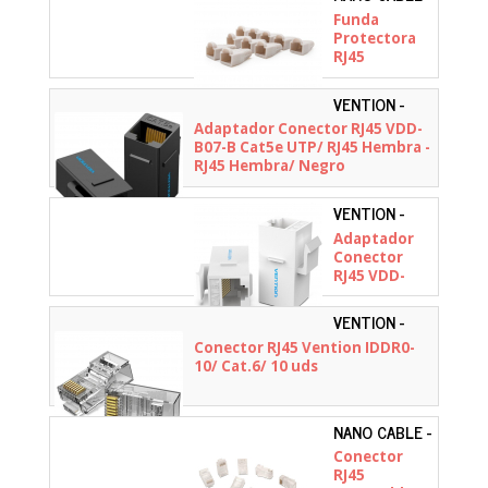
10.21.0301
Funda
Protectora
RJ45
Nanocable
10.21.0301/
VENTION -
10 uds
VDD-B07-B
Adaptador Conector RJ45 VDD-
B07-B Cat5e UTP/ RJ45 Hembra -
RJ45 Hembra/ Negro
VENTION -
VDD-B07-W
Adaptador
Conector
RJ45 VDD-
B07-W Cat5
UTP/ RJ45
VENTION -
Hembra -
IDDR0-10
Conector RJ45 Vention IDDR0-
RJ45
10/ Cat.6/ 10 uds
Hembra/
Blanco
NANO CABLE -
10.21.0101
Conector
RJ45