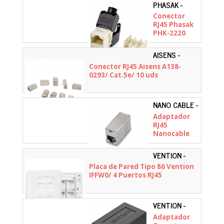
PHASAK -
PHK-2220
Conector
RJ45 Phasak
PHK-2220
Cat.6 UTP/
Blanco
AISENS -
A138-0293
Conector RJ45 Aisens A138-
0293/ Cat.5e/ 10 uds
NANO CABLE -
10.21.0503
Adaptador
RJ45
Nanocable
10.21.0503/
Cat.6 STP
VENTION -
IFFW0
Placa de Pared Tipo 86 Vention
IFFW0/ 4 Puertos RJ45
VENTION -
IPVB0
Adaptador