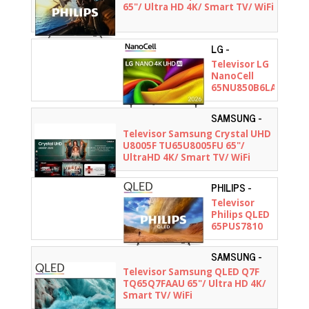
65"/ Ultra HD 4K/ Smart TV/ WiFi
LG -
65NU850B6LA.AEU
Televisor LG
NanoCell
65NU850B6LA
65"/ Ultra HD
4K/ Smart
SAMSUNG -
TV/ WiFi/
TU65U8005FUXXC
Televisor Samsung Crystal UHD
Negro
U8005F TU65U8005FU 65"/
UltraHD 4K/ Smart TV/ WiFi
PHILIPS -
65PUS7810/12
Televisor
Philips QLED
65PUS7810
65"/ Ultra HD
4K/ Smart
SAMSUNG -
TV/ WiFi
TQ65Q7FAAUXXC
Televisor Samsung QLED Q7F
TQ65Q7FAAU 65"/ Ultra HD 4K/
Smart TV/ WiFi