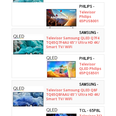
PHILIPS -
65PUS8001/12
Televisor
Philips
65PUS8001
65"/ Ultra HD
4K/
SAMSUNG -
Ambilight/
TQ65Q7F4AUXXC
Televisor Samsung QLED Q7F4
Smart TV/
TQ65Q7F4AU 65"/ Ultra HD 4K/
WiFi
Smart TV/ WiFi
PHILIPS -
65PQS8501/12
Televisor
QLED Philips
65PQS8501
65"/ Ultra HD
4K/
SAMSUNG -
Ambilight/
TQ65Q8FAAUXXC
Televisor Samsung QLED Q8F
Smart TV/
TQ65Q8FAAU 65"/ Ultra HD 4K/
WiFi
Smart TV/ WiFi
TCL - 65P8L