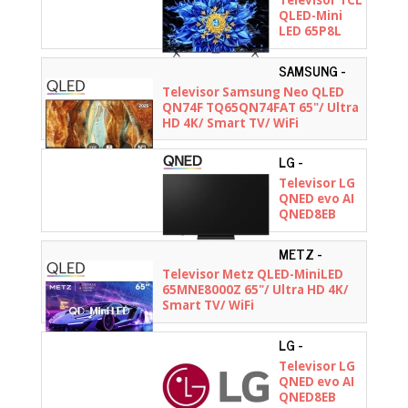
Televisor TCL
QLED-Mini
LED 65P8L
65"/ Ultra HD
4K/ Smart
SAMSUNG -
TV/ WiFi
TQ65QN74FATXXC
Televisor Samsung Neo QLED
QN74F TQ65QN74FAT 65"/ Ultra
HD 4K/ Smart TV/ WiFi
LG -
65QNED8EB3B.AEU
Televisor LG
QNED evo AI
QNED8EB
Mini LED
65QNED8EB3B
METZ -
65"/ Ultra HD
65MNE8000Z
Televisor Metz QLED-MiniLED
4K/ Smart
65MNE8000Z 65"/ Ultra HD 4K/
TV/ WiFi
Smart TV/ WiFi
LG -
65QNED83B6A.AEU
Televisor LG
QNED evo AI
QNED8EB