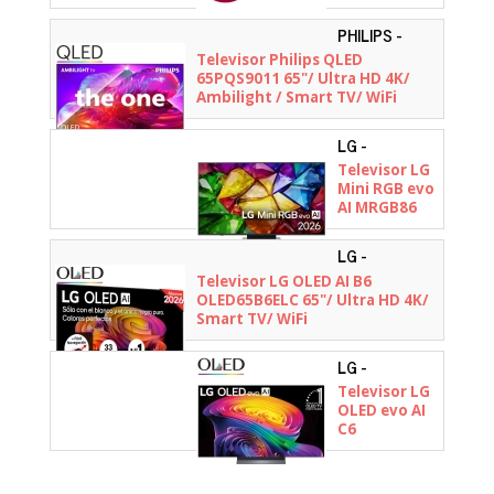
Mini LED
65QNED83B6A
PHILIPS -
65"/ Ultra HD
65PQS9011/12
Televisor Philips QLED
4K/ Smart
65PQS9011 65"/ Ultra HD 4K/
TV/ WiFi
Ambilight / Smart TV/ WiFi
LG -
65MRGB86B6A.AEU
Televisor LG
Mini RGB evo
AI MRGB86
65MRGB86B6A
65"/ Ultra HD
LG -
4K/ Smart
OLED65B6ELC.AEU
Televisor LG OLED AI B6
TV/ WiFi
OLED65B6ELC 65"/ Ultra HD 4K/
Smart TV/ WiFi
LG -
OLED65C66LB.AEU
Televisor LG
OLED evo AI
C6
OLED65C66LB
65"/ Ultra HD
4K/ Smart