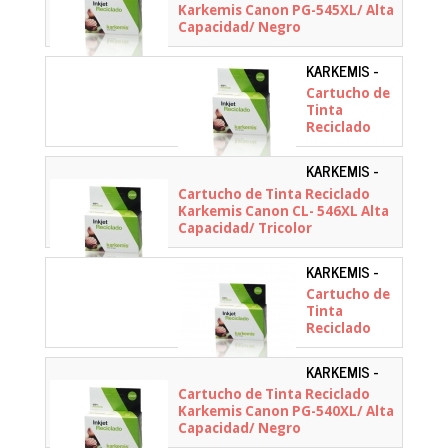
Karkemis Canon PG-545XL/ Alta
Capacidad/ Negro
KARKEMIS -
10020014
Cartucho de
Tinta
Reciclado
Karkemis
Canon PG-
KARKEMIS -
512 Alta
10020032
Cartucho de Tinta Reciclado
Capacidad/
Karkemis Canon CL- 546XL Alta
Negro
Capacidad/ Tricolor
KARKEMIS -
10020199
Cartucho de
Tinta
Reciclado
Karkemis
Canon PG-
KARKEMIS -
560 XXL/ Alta
10020015
Cartucho de Tinta Reciclado
Capacidad/
Karkemis Canon PG-540XL/ Alta
Negro
Capacidad/ Negro