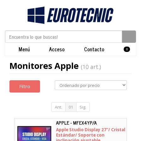
Menú
Acceso
Contacto
0
Monitores Apple
(10 art.)
Filtro
Ant.
01
Sig.
APPLE - MFEX4YP/A
Apple Studio Display 27"/ Cristal
Estándar/ Soporte con
inclinación ajustable