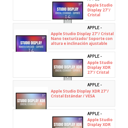
MFEW4YP/A
Apple Studio
Display 27"/
Cristal
Estándar /
Soporte con
APPLE -
altura e
MFF04YP/A
Apple Studio Display 27"/ Cristal
inclinación
Nano texturizado/ Soporte con
ajustable
altura e inclinación ajustable
APPLE -
MFEL4YP/A
Apple Studio
Display XDR
27"/ Cristal
Estándar /
Soporte con
APPLE -
altura e
MFEN4YP/A
Apple Studio Display XDR 27"/
inclinación
Cristal Estándar / VESA
ajustable
APPLE -
MFEP4YP/A
Apple Studio
Display XDR