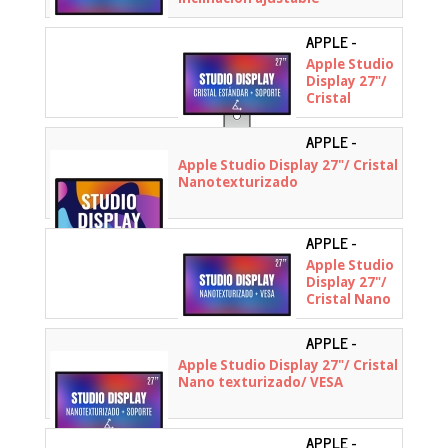
APPLE -
MFEY4YP/A
Apple Studio
Display 27"/
Cristal
Estándar/
VESA
APPLE -
MYJL3YP/A
Apple Studio Display 27"/ Cristal
Nanotexturizado
APPLE -
MFF14YP/A
Apple Studio
Display 27"/
Cristal Nano
texturizado/
Soporte con
APPLE -
inclinación
MFF24YP/A
Apple Studio Display 27"/ Cristal
ajustable
Nano texturizado/ VESA
APPLE -