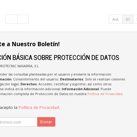
Ant.
01
te a Nuestro Boletín!
IÓN BÁSICA SOBRE PROTECCIÓN DE DATOS
UROTECNIC NAVARRA, S.L
nder las consultas planteadas por el usuario y enviarle la información
imación
: Consentimiento del usuario;
Destinatarios
: Solo se realizan cesiones
igación legal;
Derechos
: Acceder, rectificar y suprimir, así como otros
e indica en la información adicional;
Información Adicional
: Puede
formación completa de Protección de Datos en nuestra
Política de Privacidad
.
 acepto la
Política de Privacidad
.
Enviar