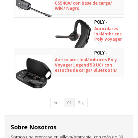
CS540A/ con Base de carga/
WiFi/ Negro
POLY -
AJ8V4AA
Auriculares
Inalámbricos
Poly Voyager
Legend 50-M
UC/ con
POLY -
estuche de
AT9M9AA
Auriculares Inalámbricos Poly
carga/
Voyager Legend 50 UC/ con
Bluetooth/
estuche de carga/ Bluetooth/
Negros
Negros
Ant.
01
Sig.
Sobre Nosotros
Somos una empresa en Villava/Atarrabia, con más de 30