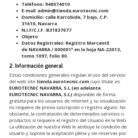
Teléfono: 948074010
E-mail
:
admin@tienda.eurotecnic.com
Domicilio:
calle Karrobide, 7 bajo, C.P.
31610,
Navarra
N.I.F/C.I.F
.:
B31837677
Objeto
:
Datos Regístrales:
Registro Mercantil
de NAVARRA / 000001ª en la
hoja NA-22013,
tomo 1097, folio 80
.
2. Información general.
Estas condiciones generales regulan el uso del servicio
del web site
tienda.eurotecnic.com
cuyo titular es
EUROTECNIC NAVARRA, S.L (en adelante
EUROTECNIC NAVARRA, S.L)
disponible de forma
gratuita para los usuarios de Internet y su visualización
no requiere de previa suscripción o registro alguno. No
obstante, la contratación de determinados servicios o
productos sí requiere el registro del Usuario en la Web.
La utilización de nuestra Web le atribuye la condición de
usuario y supone la aceptación plena y sin reservas por