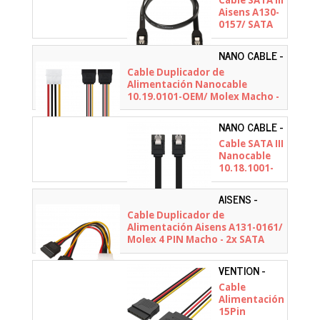
Cable SATA III
Aisens A130-
0157/ SATA
Hembra -
SATA
NANO CABLE -
Hembra/
10.19.0101-
Cable Duplicador de
Hasta 0.1W/
OEM
Alimentación Nanocable
768Mbps/
10.19.0101-OEM/ Molex Macho -
50cm/ Negro
2x SATA Hembra/ 20cm
NANO CABLE -
10.18.1001-BK
Cable SATA III
Nanocable
10.18.1001-
BK/ 50cm/
Negro
AISENS -
A131-0161
Cable Duplicador de
Alimentación Aisens A131-0161/
Molex 4 PIN Macho - 2x SATA
Hembra/ Hasta 54W/ 20cm
VENTION -
KDABY
Cable
Alimentación
15Pin