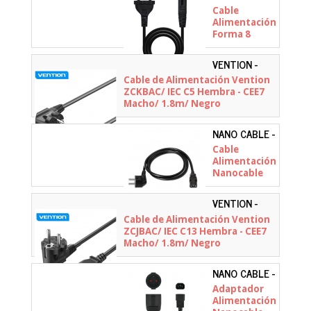
10.22.0402-
Cable
L200
Alimentación
Forma 8
Nanocable
10.22.0402-
VENTION -
L200/
ZCKBAC
Cable de Alimentación Vention
CEE7/16
ZCKBAC/ IEC C5 Hembra - CEE7
Macho - C7
Macho/ 1.8m/ Negro
Hembra/ 2m/
Negro
NANO CABLE -
10.22.0102
Cable
Alimentación
Nanocable
10.22.0102/
Schuko
VENTION -
Macho - C13
ZCJBAC
Cable de Alimentación Vention
Hembra/
ZCJBAC/ IEC C13 Hembra - CEE7
1.5m/ Negro
Macho/ 1.8m/ Negro
NANO CABLE -
10.22.0901
Adaptador
Alimentación