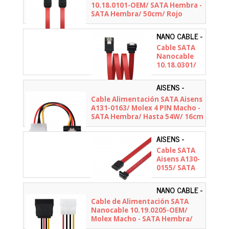
10.18.0101-OEM/ SATA Hembra -
SATA Hembra/ 50cm/ Rojo
NANO CABLE -
10.18.0301
Cable SATA
Nanocable
10.18.0301/
SATA
Hembra -
AISENS -
SATA
A131-0163
Cable Alimentación SATA Aisens
Hembra/
A131-0163/ Molex 4 PIN Macho -
50cm/ Rojo
SATA Hembra/ Hasta 54W/ 16cm
AISENS -
A130-0155
Cable SATA
Aisens A130-
0155/ SATA
Hembra -
SATA
NANO CABLE -
Hembra/
10.19.0205-
Cable de Alimentación SATA
Hasta 0.1W/
OEM
Nanocable 10.19.0205-OEM/
768Mbps/
Molex Macho - SATA Hembra/
50cm/ Rojo
16cm