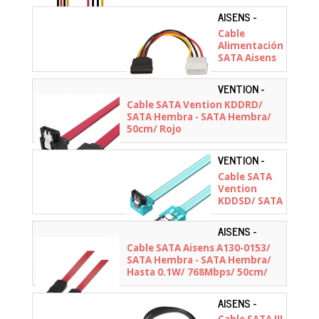
AISENS -
A131-0158
Cable
Alimentación
SATA Aisens
A131-0158/
Molex 4 PIN
VENTION -
Macho - SATA
KDDRD
Cable SATA Vention KDDRD/
Hembra/
SATA Hembra - SATA Hembra/
Hasta 54W/
50cm/ Rojo
16cm
VENTION -
KDDSD
Cable SATA
Vention
KDDSD/ SATA
Hembra -
SATA
AISENS -
Hembra/
A130-0153
Cable SATA Aisens A130-0153/
50cm/ Azul
SATA Hembra - SATA Hembra/
Hasta 0.1W/ 768Mbps/ 50cm/
Rojo
AISENS -
A130-0157