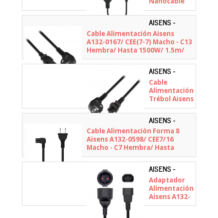
Nanocable
10.22.0901/
C14 Macho -
AISENS -
CEE7
A132-0167
Cable Alimentación Aisens
Hembra/
A132-0167/ CEE(7-7) Macho - C13
25cm/ Negro
Hembra/ Hasta 1500W/ 1.5m/
Negro
AISENS -
A132-0172
Cable
Alimentación
Trébol Aisens
A132-0172/
CEE(7-7)
AISENS -
Macho - C5
A132-0598
Cable Alimentación Forma 8
Hembra/
Aisens A132-0598/ CEE7/16
Hasta
Macho - C7 Hembra/ Hasta
1500W/ 1.5m
1500W/ 1.8m/ Negro
AISENS -
A132-0467
Adaptador
Alimentación
Aisens A132-
0467/ C14
Macho - CEE7