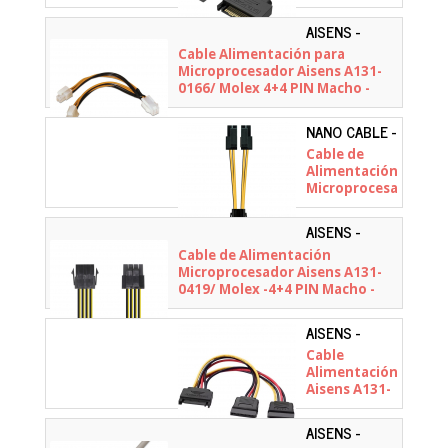
Vention
KDABY/ SATA
AISENS -
Macho - SATA
A131-0166
Cable Alimentación para
Hembra/
Microprocesador Aisens A131-
30cm
0166/ Molex 4+4 PIN Macho -
Molex 4 PIN Hembra/ Hasta
54W/ 15cm
NANO CABLE -
10.19.1401
Cable de
Alimentación
Microprocesador
Nanocable
10.19.1401/
AISENS -
Molex -4+4
A131-0419
Cable de Alimentación
PIN Macho -
Microprocesador Aisens A131-
Molex 4 PIN
0419/ Molex -4+4 PIN Macho -
Hembra/
Molex 8 PIN Hembra/ 30cm
15cm
AISENS -
A131-0353
Cable
Alimentación
Aisens A131-
0353/ SATA
Macho - 2x
AISENS -
SATA