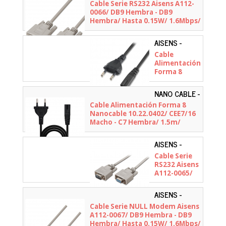
A112-0066
Cable Serie RS232 Aisens A112-
Hembra/
0066/ DB9 Hembra - DB9
Hasta 54W/
Hembra/ Hasta 0.15W/ 1.6Mbps/
20cm/ Negro
1.8m/ Beige
AISENS -
A132-0173
Cable
Alimentación
Forma 8
Aisens A132-
0173/
NANO CABLE -
CEE7/16
10.22.0402
Cable Alimentación Forma 8
Macho - C7
Nanocable 10.22.0402/ CEE7/16
Hembra/
Macho - C7 Hembra/ 1.5m/
Hasta
Negro
1500W/
1.5m/ Negro
AISENS -
A112-0065
Cable Serie
RS232 Aisens
A112-0065/
DB9 Macho -
DB9 Hembra/
AISENS -
Hasta 0.15W/
A112-0067
Cable Serie NULL Modem Aisens
1.6Mbps/
A112-0067/ DB9 Hembra - DB9
1.8m/ Beige
Hembra/ Hasta 0.15W/ 1.6Mbps/