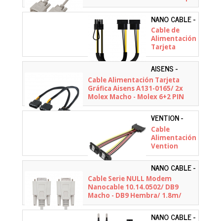
1.8m/ Beige
NANO CABLE -
10.19.1201
Cable de
Alimentación
Tarjeta
Gráfica
Nanocable
AISENS -
10.19.1201/
A131-0165
Cable Alimentación Tarjeta
2x Molex
Gráfica Aisens A131-0165/ 2x
Macho - 6+2
Molex Macho - Molex 6+2 PIN
PIN Macho/
Macho/ Hasta 54W/ 20cm
20cm
VENTION -
KDBBB
Cable
Alimentación
Vention
KDBBB/ SATA
Macho - 2x
NANO CABLE -
SATA
10.14.0502
Cable Serie NULL Modem
Hembra/
Nanocable 10.14.0502/ DB9
15cm/ Negro
Macho - DB9 Hembra/ 1.8m/
Beige
NANO CABLE -