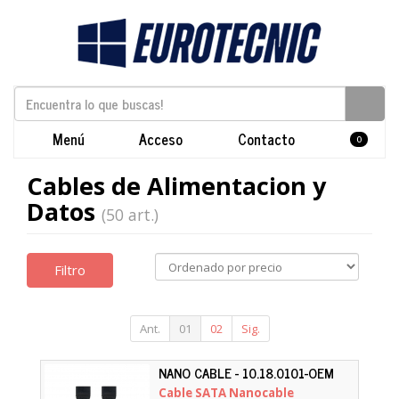
Menú
Acceso
Contacto
0
Cables de Alimentacion y
Datos
(50 art.)
Filtro
Ant.
01
02
Sig.
NANO CABLE - 10.18.0101-OEM
Cable SATA Nanocable