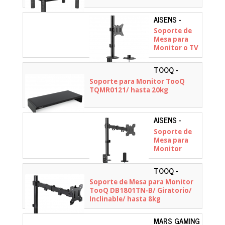
AISENS -
DT32TSR-
Soporte de
227
Mesa para
Monitor o TV
Aisens
DT32TSR-
TOOQ -
227/
TQMR0121
Soporte para Monitor TooQ
Giratorio/
TQMR0121/ hasta 20kg
Inclinable/
hasta 9kg
AISENS -
DT32TSR-
Soporte de
277
Mesa para
Monitor
Aisens
DT32TSR-
TOOQ -
277/
DB1801TN-B
Soporte de Mesa para Monitor
Giratorio/
TooQ DB1801TN-B/ Giratorio/
Inclinable/
Inclinable/ hasta 8kg
hasta 10kg
MARS GAMING