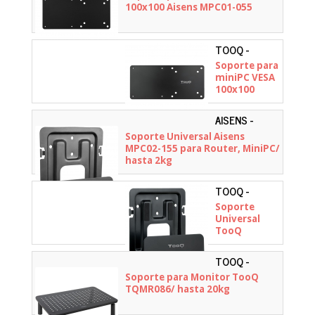
100x100 Aisens MPC01-055
TOOQ -
TCCH0007-B
Soporte para
miniPC VESA
100x100
TooQ
TCCH0007-B/
AISENS -
hasta 3kg
MPC02-155
Soporte Universal Aisens
MPC02-155 para Router, MiniPC/
hasta 2kg
TOOQ -
TQMPM4776
Soporte
Universal
TooQ
TQMPM4776
para Router,
TOOQ -
MiniPC/
TQMR086
Soporte para Monitor TooQ
hasta 5kg
TQMR086/ hasta 20kg