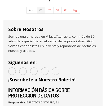
DT32TSR-
355/
Giratorio/
Ant.
01
02
03
04
Sig.
Inclinable/
hasta 9kg
Sobre Nosotros
Somos una empresa en Villava/Atarrabia, con más de 30
años de experiencia en el sector del soporte informático.
Somos especialistas en la venta y reparación de portátiles,
nuevos y usados.
Síguenos en:
¡Suscríbete a Nuestro Boletín!
INFORMACIÓN BÁSICA SOBRE
PROTECCIÓN DE DATOS
Responsable
: EUROTECNIC NAVARRA, S.L