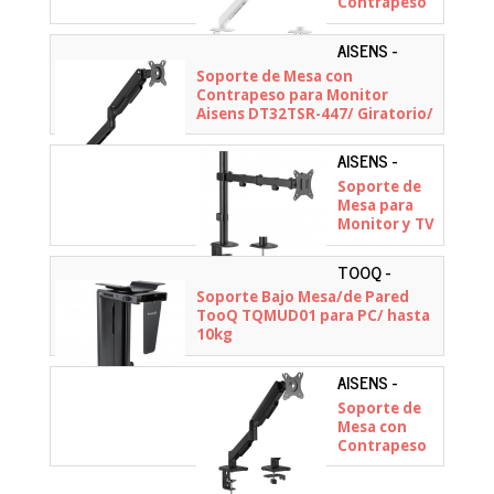
Contrapeso
para Monitor
Aisens
AISENS -
DT32TSR-
DT32TSR-
Soporte de Mesa con
435/
447
Contrapeso para Monitor
Giratorio/
Aisens DT32TSR-447/ Giratorio/
Inclinable/
Inclinable/ hasta 9kg
hasta 9kg
AISENS -
DT32TSR-
Soporte de
147
Mesa para
Monitor y TV
Aisens
DT32TSR-
TOOQ -
147/
TQMUD01
Soporte Bajo Mesa/de Pared
Giratorio/
TooQ TQMUD01 para PC/ hasta
Inclinable/
10kg
hasta 9kg
AISENS -
DT32TSR-
Soporte de
355
Mesa con
Contrapeso
para Monitor
Aisens