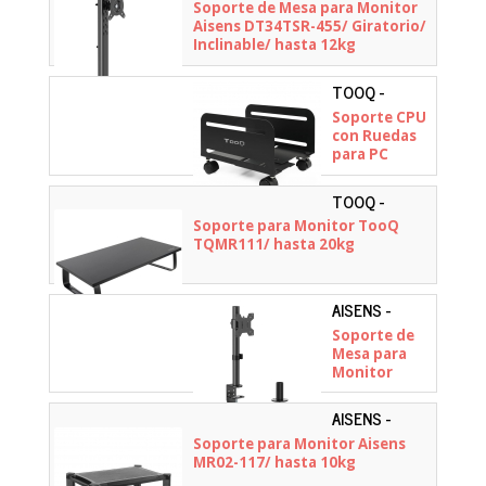
DT34TSR-
Soporte de Mesa para Monitor
hasta 10kg
455
Aisens DT34TSR-455/ Giratorio/
Inclinable/ hasta 12kg
TOOQ -
UMCS0004-B
Soporte CPU
con Ruedas
para PC
TooQ
UMCS0004-B/
TOOQ -
hasta 10kg
TQMR111
Soporte para Monitor TooQ
TQMR111/ hasta 20kg
AISENS -
DT32TSR-
Soporte de
275
Mesa para
Monitor
Aisens
DT32TSR-
AISENS -
275/
MR02-117
Soporte para Monitor Aisens
Giratorio/
MR02-117/ hasta 10kg
Inclinable/
hasta 10kg