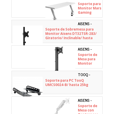
- MGDSW
Soporte para
Monitor Mars
Gaming
MGDS/ hasta
10 kg/ Blanco
AISENS -
DT32TSR-
Soporte de Sobremesa para
283
Monitor Aisens DT32TSR-283/
Giratorio/ Inclinable/ hasta
10kg
AISENS -
DT34TSR-
Soporte de
457
Mesa para
Monitor
Aisens
DT34TSR-
TOOQ -
457/
UMCS0024-B
Soporte para PC TooQ
Giratorio/
UMCS0024-B/ hasta 25kg
Inclinable/
hasta 12kg
AISENS -
DT32TSR-
Soporte de
435
Mesa con