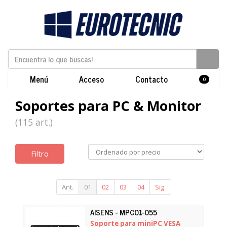
Menú
Acceso
Contacto
0
Soportes para PC & Monitor
(115 art.)
Filtro
Ant.
01
02
03
04
Sig.
AISENS - MPC01-055
Soporte para miniPC VESA