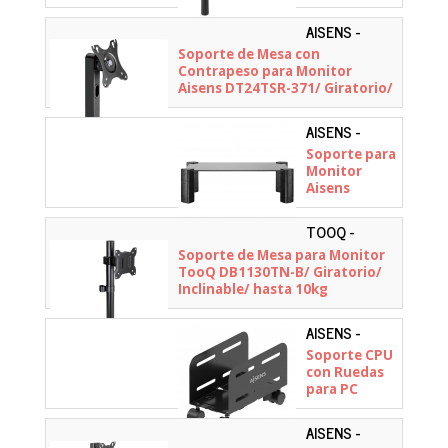
TQMR087/
hasta 20kg
AISENS -
DT24TSR-
Soporte de Mesa con
371
Contrapeso para Monitor
Aisens DT24TSR-371/ Giratorio/
Inclinable/ hasta 2.5kg
AISENS -
MR01C-109
Soporte para
Monitor
Aisens
MR01C-109/
hasta 20kg
TOOQ -
DB1130TN-B
Soporte de Mesa para Monitor
TooQ DB1130TN-B/ Giratorio/
Inclinable/ hasta 10kg
AISENS -
MPC06-207
Soporte CPU
con Ruedas
para PC
Aisens
MPC06-207
AISENS -
para PC/