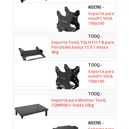
AISENS -
MPC05-205
Soporte para
miniPC VESA
100x100
Aisens
MPC05-205/
TOOQ -
Hasta 5Kg
TQLH1117-B
Soporte TooQ TQLH1117-B para
Portátiles hasta 17.3"/ Hasta
9Kg
TOOQ -
TCCH0001-B
Soporte para
miniPC VESA
100x100
TooQ
TCCH0001-B/
TOOQ -
hasta 5kg
TQMR081
Soporte para Monitor TooQ
TQMR081/ hasta 20kg
AISENS -
DTLTA01-215