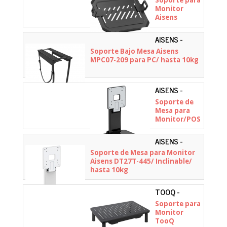
Soporte para
Monitor
Aisens
DTLTA01-215
para Portátil
AISENS -
de 12-17"
MPC07-209
Soporte Bajo Mesa Aisens
MPC07-209 para PC/ hasta 10kg
AISENS -
DT27T-443
Soporte de
Mesa para
Monitor/POS
Aisens
DT27T-443/
AISENS -
Inclinable/
DT27T-445
Soporte de Mesa para Monitor
hasta 10kg
Aisens DT27T-445/ Inclinable/
hasta 10kg
TOOQ -
TQMR087
Soporte para
Monitor
TooQ