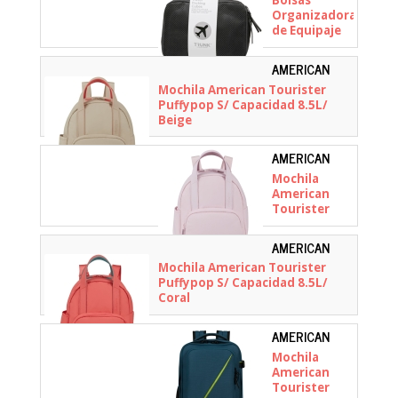
Bolsas
BLK
Organizadoras
de Equipaje
Trunk
Packcube/ 3
AMERICAN
unidades
TOURISTER -
Mochila American Tourister
156522-1030
Puffypop S/ Capacidad 8.5L/
Beige
AMERICAN
TOURISTER -
Mochila
156522-1694
American
Tourister
Puffypop S/
Capacidad
AMERICAN
8.5L/ Rosa
TOURISTER -
Mochila American Tourister
156522-A683
Puffypop S/ Capacidad 8.5L/
Coral
AMERICAN
TOURISTER -
Mochila
149174-0528
American
Tourister