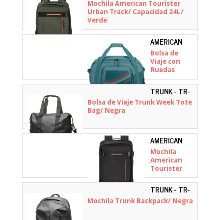
TOURISTER -
Mochila American Tourister
30x52x31cm/
147626-
Urban Track/ Capacidad 24L/
Azul
3457
Verde
AMERICAN
TOURISTER -
Bolsa de
156132-4828
Viaje con
Ruedas
American
Tourister
TRUNK - TR-
City Racer S/
WEEKTOTE-
Bolsa de Viaje Trunk Week Tote
55x35x25cm/
BLK
Bag/ Negra
2 Ruedas/
Azul Verdoso
AMERICAN
TOURISTER -
Mochila
151304-0423
American
Tourister
Urban Track/
Capacidad
TRUNK - TR-
44L/ Negra
BACKPACK-
Mochila Trunk Backpack/ Negra
BLK