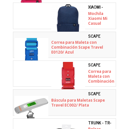
XIAOMI -
ZJB4144GL
Mochila
Xiaomi Mi
Casual
Daypack/
10L/ Azul
SCAPE
Oscuro
TRAVEL -
Correa para Maleta con
E0120
Combinación Scape Travel
E0120/ Azul
SCAPE
TRAVEL -
Correa para
E0121
Maleta con
Combinación
Scape Travel
E0121/ Roja
SCAPE
TRAVEL -
Báscula para Maletas Scape
EC002
Travel EC002/ Plata
TRUNK - TR-
PACKCUBE-