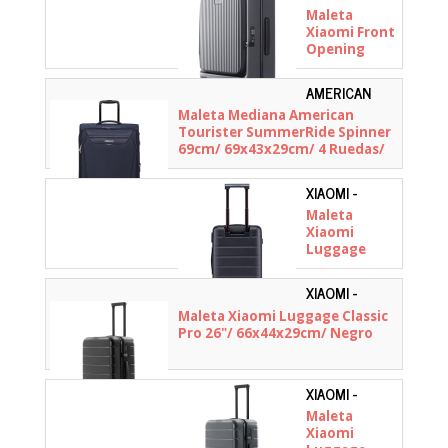
BHR8768GL
Maleta
Xiaomi Front
Opening
Luggage 20"/
51.3x35x27.5cm/
AMERICAN
Negro
TOURISTER -
Maleta Mediana American
Carbono
149499-1596
Tourister SummerRide Spinner
69cm/ 69x43x29cm/ 4 Ruedas/
Azul Marino
XIAOMI -
BHR8607GL
Maleta
Xiaomi
Luggage
Classic Pro
24"/
XIAOMI -
61.5x41.5x27.5cm/
BHR8610GL
Maleta Xiaomi Luggage Classic
Negro
Pro 26"/ 66x44x29cm/ Negro
XIAOMI -
BHR8606GL
Maleta
Xiaomi