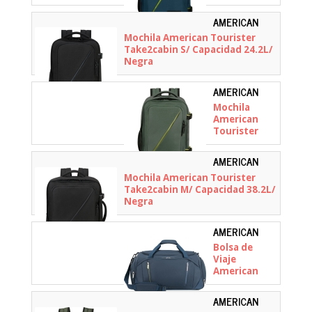
Take2cabin
S/ Capacidad
AMERICAN
24.2L/ Azul
TOURISTER -
Mochila American Tourister
149174-1041
Take2cabin S/ Capacidad 24.2L/
Negra
AMERICAN
TOURISTER -
Mochila
149174-1257
American
Tourister
Take2cabin
S/ Capacidad
AMERICAN
24.2L/ Verde
TOURISTER -
Mochila American Tourister
149175-1041
Take2cabin M/ Capacidad 38.2L/
Negra
AMERICAN
TOURISTER -
Bolsa de
159232-1265
Viaje
American
Tourister
Wanderlite
AMERICAN
S/