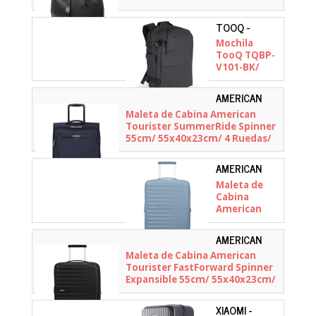
TOOQ -
TQBP-V101-
Mochila
BK
TooQ TQBP-
V101-BK/
Capacidad
30-55L/
AMERICAN
Negra/
TOURISTER -
Maleta de Cabina American
Incluye
149498-1596
Tourister SummerRide Spinner
Bomba de
55cm/ 55x40x23cm/ 4 Ruedas/
Aire
Azul Marino
AMERICAN
TOURISTER -
Maleta de
155259-1827
Cabina
American
Tourister
FastForward
AMERICAN
Spinner
TOURISTER -
Maleta de Cabina American
Expansible
155259-361E
Tourister FastForward Spinner
55cm/
Expansible 55cm/ 55x40x23cm/
55x40x23cm/
4 Ruedas/ Negro
4 Ruedas/
Azul
XIAOMI -