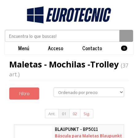
Menú
Acceso
Contacto
0
Maletas - Mochilas -Trolley
(37
art.)
Filtro
Ant.
01
02
Sig.
BLAUPUNKT - BP5011
Báscula para Maletas Blaupunkt