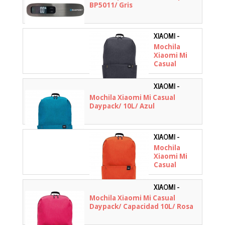
BP5011/ Gris
XIAOMI -
ZJB4143GL
Mochila
Xiaomi Mi
Casual
Daypack/
10L/ Negra
XIAOMI -
ZJB4145GL
Mochila Xiaomi Mi Casual
Daypack/ 10L/ Azul
XIAOMI -
ZJB4148GL
Mochila
Xiaomi Mi
Casual
Daypack/
Capacidad
XIAOMI -
10L/ Naranja
ZJB4147GL
Mochila Xiaomi Mi Casual
Daypack/ Capacidad 10L/ Rosa