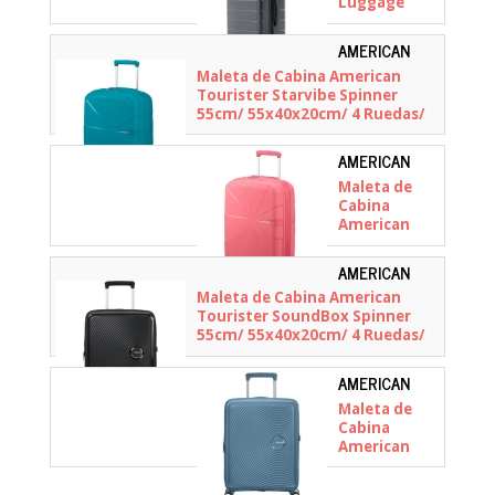
Luggage
Classic Pro
24"/
AMERICAN
61.5x41.5x27.5cm/
TOURISTER -
Maleta de Cabina American
Gris
146370-A029
Tourister Starvibe Spinner
55cm/ 55x40x20cm/ 4 Ruedas/
Verdigrís
AMERICAN
TOURISTER -
Maleta de
146370-A039
Cabina
American
Tourister
Starvibe
AMERICAN
Spinner
TOURISTER -
Maleta de Cabina American
55cm/
88472-1027
Tourister SoundBox Spinner
55x40x20cm/
55cm/ 55x40x20cm/ 4 Ruedas/
4 Ruedas/
Negra
Coral
AMERICAN
TOURISTER -
Maleta de
88472-E612
Cabina
American
Tourister
SoundBox