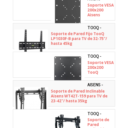
ACC001-289
Soporte VESA
200x200
Aisens
ACC001-289/
hasta 30kg
TOOQ -
LP1030F-B
Soporte de Pared Fijo TooQ
LP1030F-B para TV de 32-75"/
hasta 45kg
TOOQ -
VMA0200-B
Soporte VESA
200x200
TooQ
VMA0200-B/
hasta 30kg
AISENS -
WT42T-159
Soporte de Pared Inclinable
Aisens WT42T-159 para TV de
23-42"/ hasta 35kg
TOOQ -
LP1044T-B
Soporte de
Pared