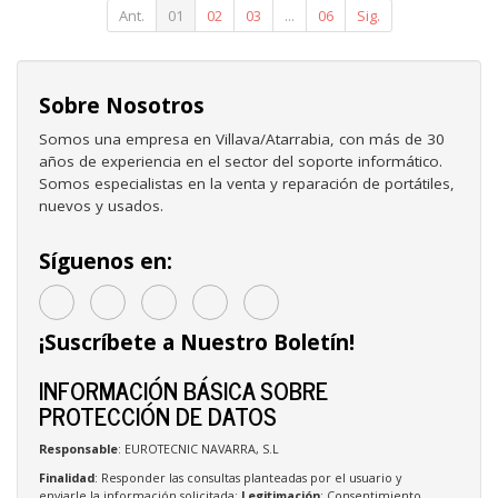
40kg
Ant.
01
02
03
...
06
Sig.
Sobre Nosotros
Somos una empresa en Villava/Atarrabia, con más de 30
años de experiencia en el sector del soporte informático.
Somos especialistas en la venta y reparación de portátiles,
nuevos y usados.
Síguenos en:
¡Suscríbete a Nuestro Boletín!
INFORMACIÓN BÁSICA SOBRE
PROTECCIÓN DE DATOS
Responsable
: EUROTECNIC NAVARRA, S.L
Finalidad
: Responder las consultas planteadas por el usuario y
enviarle la información solicitada;
Legitimación
: Consentimiento