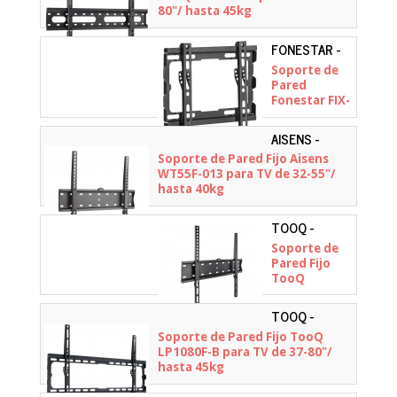
80"/ hasta 45kg
FONESTAR -
FIX-022EN
Soporte de
Pared
Fonestar FIX-
022EN para
TV de 23-55"/
AISENS -
hasta 45kg
WT55F-013
Soporte de Pared Fijo Aisens
WT55F-013 para TV de 32-55"/
hasta 40kg
TOOQ -
LP4155F-B
Soporte de
Pared Fijo
TooQ
LP4155F-B
para TV de
TOOQ -
32-55"/ hasta
LP1080F-B
Soporte de Pared Fijo TooQ
40kg
LP1080F-B para TV de 37-80"/
hasta 45kg