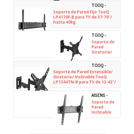
Nivelable
TOOQ -
Aisens
LP4170F-B
Soporte de Pared Fijo TooQ
WT32TSR-
LP4170F-B para TV de 37-70"/
381 para
hasta 40kg
Monitores y
TV de 13-32"/
hasta 20kg
TOOQ -
LP2042TNL-
Soporte de
B
Pared
Giratorio/
Inclinable/
Nivelable
TOOQ -
TooQ
LP1344TN-B
Soporte de Pared Extensible/
LP2042TNL-B
Giratorio/ Inclinable TooQ
para TV de
LP1344TN-B para TV de 13-43"/
13-42"/ hasta
hasta 20kg
20kg
AISENS -
WT55T-015
Soporte de
Pared
Inclinable
Aisens
WT55T-015
para TV de
32-55"/ hasta