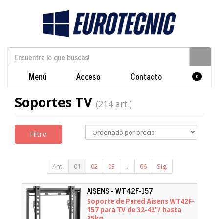
Menú
Acceso
Contacto
0
Soportes TV
(214 art.)
Filtro
Ant.
01
02
03
...
06
Sig.
AISENS - WT42F-157
Soporte de Pared Aisens WT42F-
157 para TV de 32-42"/ hasta
35kg