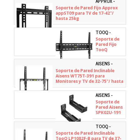
APPROX -
32-70"/ hasta
APPST09
Soporte de Pared Fijo Approx
45kg
appST09 para TV de 17-42"/
hasta 25kg
TOOQ -
LP1050F-B
Soporte de
Pared Fijo
TooQ
LP1050F-B
para TV de
AISENS -
37-86"/ hasta
WT75T-391
Soporte de Pared Inclinable
45kg
Aisens WT75T-391 para
Monitores y TV de 32-75"/ hasta
45kg
AISENS -
SPK02U-191
Soporte de
Pared Aisens
SPK02U-191
para Barra de
Sonido/
TOOQ -
hasta 15kg
LP1082F-B
Soporte de Pared Inclinable
TooQ LP1082F-B para TV de 37-