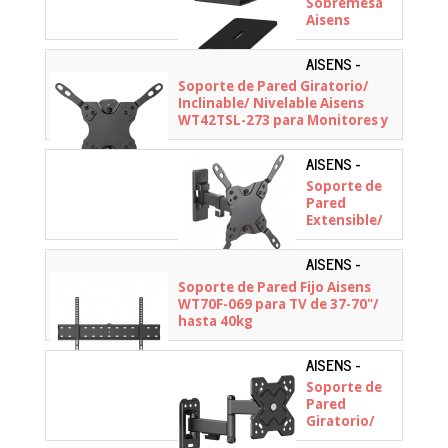
Sobremesa
Aisens
SPK08U-427
para
AISENS -
Altavoces/
WT42TSL-
Soporte de Pared Giratorio/
hasta 10kg
273
Inclinable/ Nivelable Aisens
WT42TSL-273 para Monitores y
TV de 13-42"/ hasta 20kg
AISENS -
WT42TSLE-
Soporte de
009
Pared
Extensible/
Giratorio/
Inclinable/
AISENS -
Nivelable
WT70F-069
Soporte de Pared Fijo Aisens
Aisens
WT70F-069 para TV de 37-70"/
WT42TSLE-
hasta 40kg
009 para TV
de 13-42"/
hasta 20kg
AISENS -
WT32TSR-
Soporte de
381
Pared
Giratorio/
Inclinable/