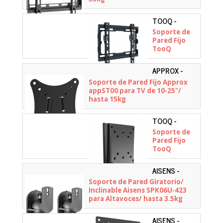
TOOQ -
LP1043F-B
Soporte de
Pared Fijo
TooQ
LP1043F-B
para TV de
APPROX -
23-43"/ hasta
APPST00
Soporte de Pared Fijo Approx
45kg
appST00 para TV de 10-25"/
hasta 15kg
TOOQ -
LP1023F-B
Soporte de
Pared Fijo
TooQ
LP1023F-B
para TV de
AISENS -
13-27"/ hasta
SPK06U-423
Soporte de Pared Giratorio/
30kg
Inclinable Aisens SPK06U-423
para Altavoces/ hasta 3.5kg
AISENS -