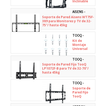
Inclinable
TooQ
LP1044T-B
AISENS -
para TV de
WT75F-389
Soporte de Pared Aisens WT75F-
23-43"/ hasta
389 para Monitores y TV de 32-
45kg
75"/ hasta 45kg
TOOQ -
SSK4820
Kit de
Montaje
Universal
TooQ
SSK4820 para
TOOQ -
pantallas con
LP1072F-B
Soporte de Pared Fijo TooQ
Tornillería
LP1072F-B para TV de 32-70"/
hasta 45kg
TOOQ -
LP1070F-B
Soporte de
Pared Fijo
TooQ
LP1070F-B
para TV de