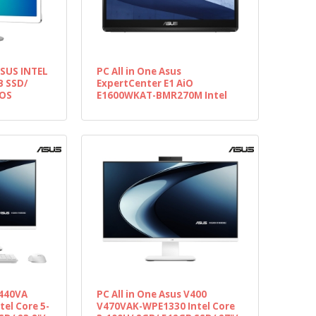
ASUS INTEL
PC All in One Asus
B SSD/
ExpertCenter E1 AiO
DOS
E1600WKAT-BMR270M Intel
Celeron N4500/ 8GB/ 256GB
SSD/ 15.6" Táctil/ Sin Sistema
Operativo
V440VA
PC All in One Asus V400
el Core 5-
V470VAK-WPE1330 Intel Core