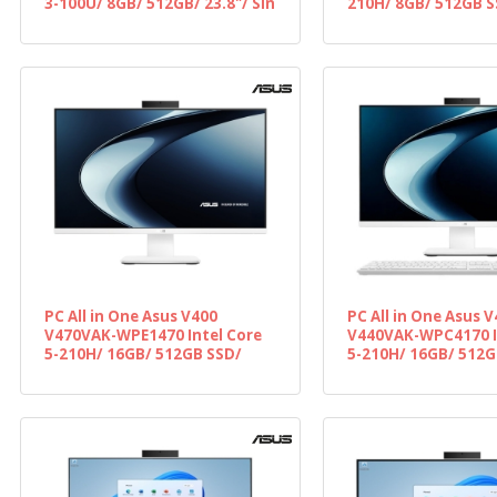
3-100U/ 8GB/ 512GB/ 23.8"/ Sin
210H/ 8GB/ 512GB S
Sistema Operativo
Sin Sistema Operat
PC All in One Asus V400
PC All in One Asus 
V470VAK-WPE1470 Intel Core
V440VAK-WPC4170 I
5-210H/ 16GB/ 512GB SSD/
5-210H/ 16GB/ 512G
27"/ Sin Sistema Operativo
23.8"/ Sin Sistema 