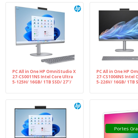
PC All in One HP OmniStudio X
PC All in One HP Om
27-CS0011NS Intel Core Ultra
27-CS1006NS Intel C
5-125H/ 16GB/ 1TB SSD/ 27"/
5-226V/ 16GB/ 1TB S
Win11
Win11
Portes Gra