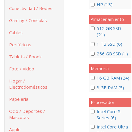
HP (13)
Conectividad / Redes
Almacenamiento
Gaming / Consolas
512 GB SSD
Cables
(21)
1 TB SSD (6)
Periféricos
256 GB SSD (1)
Tablets / Ebook
Memoria
Foto / Video
16 GB RAM (24)
Hogar /
Electrodomésticos
8 GB RAM (5)
Papelería
Procesador
Ocio / Deportes /
Intel Core 5
Mascotas
Series (6)
Intel Core Ultra
Apple