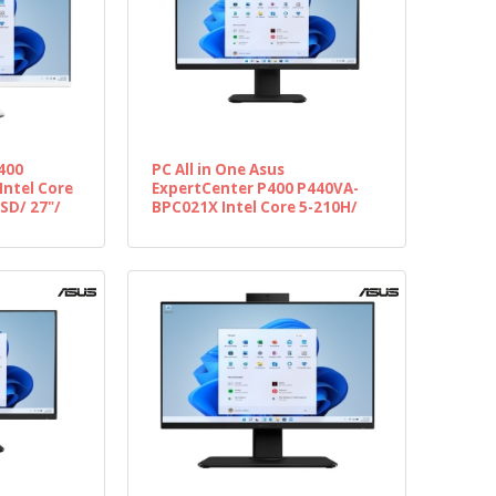
V400
PC All in One Asus
ntel Core
ExpertCenter P400 P440VA-
SD/ 27"/
BPC021X Intel Core 5-210H/
16GB/ 512GB SSD/ 23.8"/
Win11 Pro