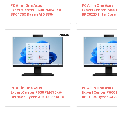
PC All in One Asus
PC All in One Asus
ExpertCenter P600 PM640KA-
ExpertCenter P400 
BPC176X Ryzen AI 5 330/
BPC022X Intel Core
16GB/ 512GB SSD/ 23.8"/
16GB/ 512GB SSD/ 2
Win11 Pro
Win11 Pro
PC All in One Asus
PC All in One Asus
ExpertCenter P600 PM670KA-
ExpertCenter P600
BPE108X Ryzen AI 5 330/ 16GB/
BPE109X Ryzen AI 7
512GB SSD/ 27"/ Win11 Pro
512GB SSD/ 27"/ Wi