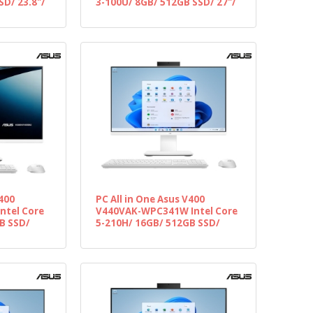
SD/ 23.8"/
3-100U/ 8GB/ 512GB SSD/ 27"/
ivo
Sin Sistema Operativo
V400
PC All in One Asus V400
ntel Core
V440VAK-WPC341W Intel Core
B SSD/
5-210H/ 16GB/ 512GB SSD/
Operativo
23.8"/ Win11