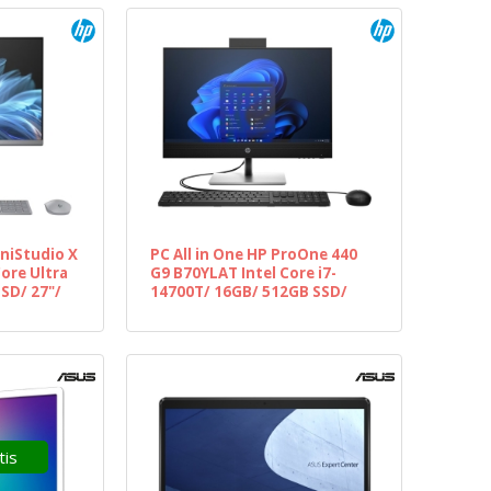
niStudio X
PC All in One HP ProOne 440
ore Ultra
G9 B70YLAT Intel Core i7-
SD/ 27"/
14700T/ 16GB/ 512GB SSD/
23.8"/ Win11 Pro
tis