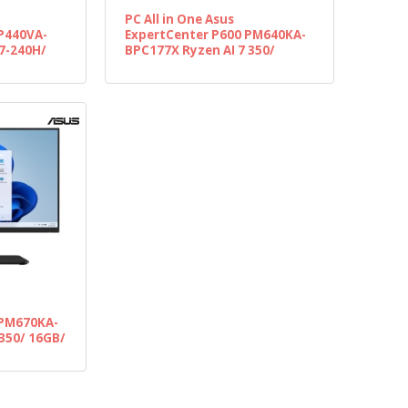
PC All in One Asus
P440VA-
ExpertCenter P600 PM640KA-
 7-240H/
BPC177X Ryzen AI 7 350/
3.8"/
16GB/ 512GB SSD/ 23.8"/
Win11 Pro
 PM670KA-
 350/ 16GB/
n11 Pro