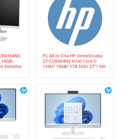
4-CR0158NS
PC All in One HP OmniStudio
/ 16GB/
27-CU0004NS Intel Core 5-
in Sistema
120U/ 16GB/ 1TB SSD/ 27"/ Sin
Sistema Operativo