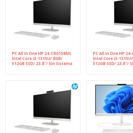
PC All in One HP 24-CR0158NS
PC All in One HP 2
Intel Core i3-1315U/ 8GB/
Intel Core i3-1315U
512GB SSD/ 23.8"/ Sin Sistema
512GB SSD/ 23.8"/ S
Operativo
Operativo