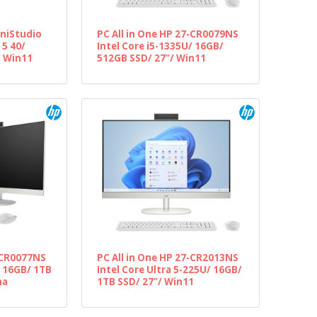
mniStudio
PC All in One HP 27-CR0079NS
5 40/
Intel Core i5-1335U/ 16GB/
/ Win11
512GB SSD/ 27"/ Win11
7-CR0077NS
PC All in One HP 27-CR2013NS
/ 16GB/ 1TB
Intel Core Ultra 5-225U/ 16GB/
ma
1TB SSD/ 27"/ Win11