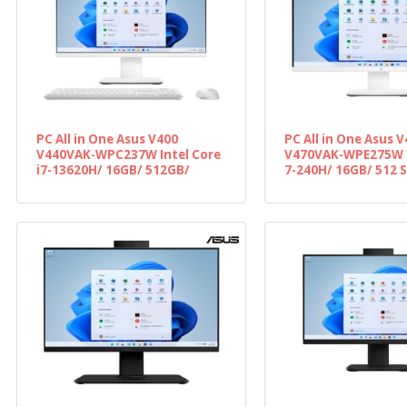
PC All in One Asus V400
PC All in One Asus 
V440VAK-WPC237W Intel Core
V470VAK-WPE275W I
i7-13620H/ 16GB/ 512GB/
7-240H/ 16GB/ 512 S
23.8"/ Win11
Win11