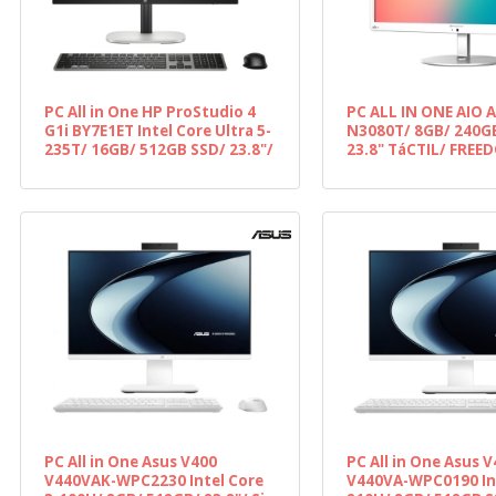
PC All in One HP ProStudio 4
PC ALL IN ONE AIO 
G1i BY7E1ET Intel Core Ultra 5-
N3080T/ 8GB/ 240G
235T/ 16GB/ 512GB SSD/ 23.8"/
23.8" TáCTIL/ FREE
Win11 Pro
PC All in One Asus V400
PC All in One Asus 
V440VAK-WPC2230 Intel Core
V440VA-WPC0190 Int