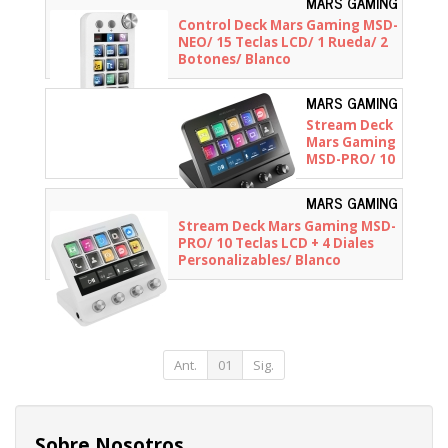
MARS GAMING
Blanco
- MSDNEOW
Control Deck Mars Gaming MSD-
NEO/ 15 Teclas LCD/ 1 Rueda/ 2
Botones/ Blanco
MARS GAMING
- MSDPRO
Stream Deck
Mars Gaming
MSD-PRO/ 10
Teclas LCD +
4 Diales
MARS GAMING
Personalizables/
- MSDPROW
Stream Deck Mars Gaming MSD-
Negro
PRO/ 10 Teclas LCD + 4 Diales
Personalizables/ Blanco
Ant.
01
Sig.
Sobre Nosotros