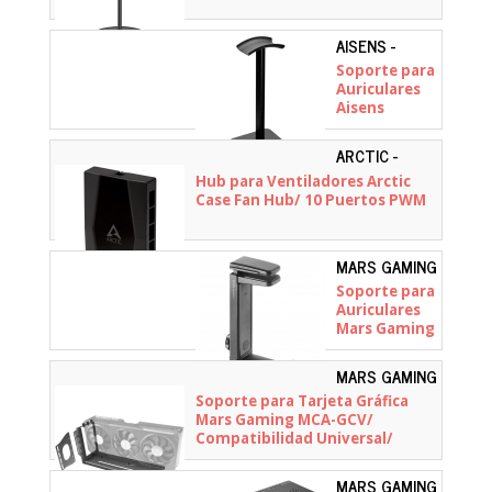
AISENS -
HSM001-397
Soporte para
Auriculares
Aisens
HSM001-397
ARCTIC -
ACFAN00175A
Hub para Ventiladores Arctic
Case Fan Hub/ 10 Puertos PWM
MARS GAMING
- MHH2
Soporte para
Auriculares
Mars Gaming
MHH2
MARS GAMING
- MCAGCV
Soporte para Tarjeta Gráfica
Mars Gaming MCA-GCV/
Compatibilidad Universal/
Negro
MARS GAMING