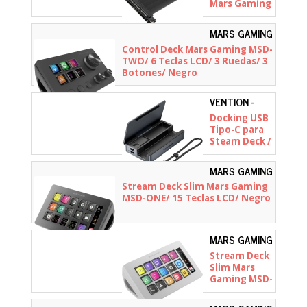
Mars Gaming
MCA-PCIE40
MARS GAMING
- MSDTWO
Control Deck Mars Gaming MSD-
TWO/ 6 Teclas LCD/ 3 Ruedas/ 3
Botones/ Negro
VENTION -
TPZH0
Docking USB
Tipo-C para
Steam Deck /
Switch
Vention
MARS GAMING
TPZH0/
- MSDONE
Stream Deck Slim Mars Gaming
2xHDMI 4K/
MSD-ONE/ 15 Teclas LCD/ Negro
3xUSB/
1xUSB Tipo-
C/ 1xUSB
Tipo-C PD/
MARS GAMING
1xRJ45/
- MSDONEW
Stream Deck
1xLector
Slim Mars
Tarjetas/
Gaming MSD-
Gris
ONE/ 15
Teclas LCD/