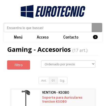
Menú
Acceso
Contacto
0
Gaming - Accesorios
(17 art.)
Filtro
Ant.
01
Sig.
VENTION - KSOB0
Soporte para Auriculares
Vention KSOB0