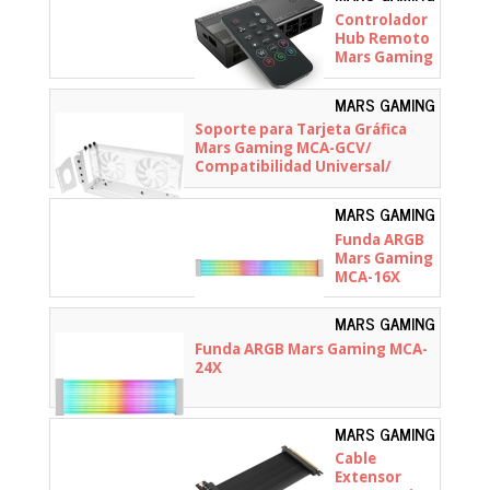
- MFHUB
Controlador
Hub Remoto
Mars Gaming
MF-HUB para
Ventiladores
MARS GAMING
ARGB
- MCAGCVW
Soporte para Tarjeta Gráfica
Mars Gaming MCA-GCV/
Compatibilidad Universal/
Blanco
MARS GAMING
- MCA16X
Funda ARGB
Mars Gaming
MCA-16X
MARS GAMING
- MCA24X
Funda ARGB Mars Gaming MCA-
24X
MARS GAMING
- MCAPCIE40
Cable
Extensor