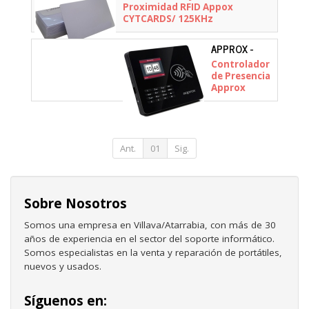
Proximidad RFID Appox
CYTCARDS/ 125KHz
APPROX -
APPATTENDANCE02N
Controlador
de Presencia
Approx
appATTENDANCE02
Ant.
01
Sig.
Sobre Nosotros
Somos una empresa en Villava/Atarrabia, con más de 30
años de experiencia en el sector del soporte informático.
Somos especialistas en la venta y reparación de portátiles,
nuevos y usados.
Síguenos en: