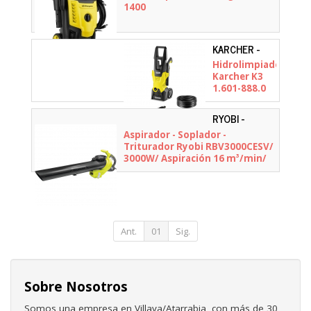
1400
KARCHER -
1.601-888.0
Hidrolimpiadora
Karcher K3
1.601-888.0
RYOBI -
5133002190
Aspirador - Soplador -
Triturador Ryobi RBV3000CESV/
3000W/ Aspiración 16 m³/min/
Trituración 16:1
Ant.
01
Sig.
Sobre Nosotros
Somos una empresa en Villava/Atarrabia, con más de 30