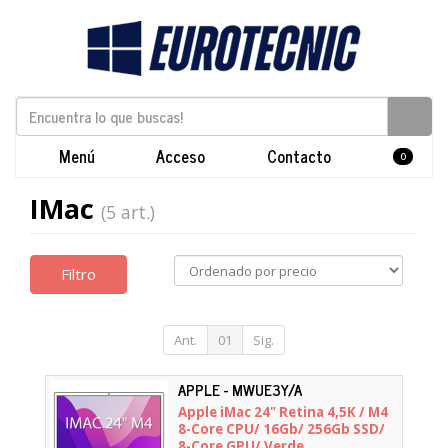
Menú
Acceso
Contacto
0
IMac
(5 art.)
Filtro
Ant.
01
Sig.
APPLE - MWUE3Y/A
Apple iMac 24" Retina 4,5K / M4
8-Core CPU/ 16Gb/ 256Gb SSD/
8-Core GPU/ Verde