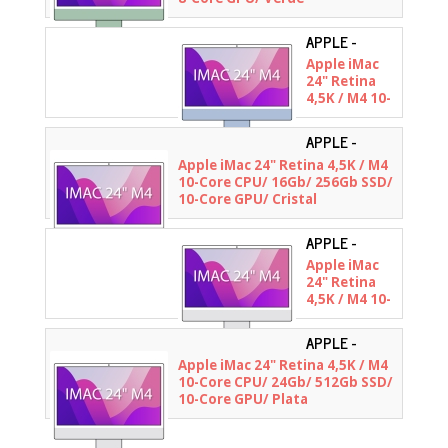
APPLE -
MWV13Y/A
Apple iMac
24" Retina
4,5K / M4 10-
Core CPU/
16Gb/ 256Gb
APPLE -
SSD/ 10-Core
MD3H4Y/A
Apple iMac 24" Retina 4,5K / M4
GPU/ Azul
10-Core CPU/ 16Gb/ 256Gb SSD/
10-Core GPU/ Cristal
Nanotexturizado/ Plata
APPLE -
MWUV3Y/A
Apple iMac
24" Retina
4,5K / M4 10-
Core CPU/
16Gb/ 512Gb
APPLE -
SSD/ 10-Core
MCR24Y/A
Apple iMac 24" Retina 4,5K / M4
GPU/ Plata
10-Core CPU/ 24Gb/ 512Gb SSD/
10-Core GPU/ Plata