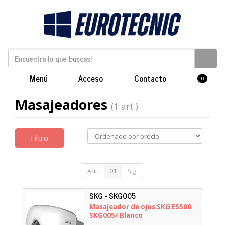
Menú
Acceso
Contacto
0
Masajeadores
(1 art.)
Filtro
Ant.
01
Sig.
SKG - SKG005
Masajeador de ojos SKG ES500
SKG005/ Blanco