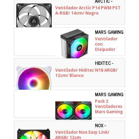
ARCTIC -
ACFAN00239A
Ventilador Arctic P14 PWM PST
A-RGB/ 14cm/ Negro
MARS GAMING
- MCPUX3
Ventilador
con
Disipador
Mars Gaming
MCPU-X3/
HIDITEC -
9cm
VGCH10009
Ventilador Hiditec N18 ARGB/
12cm/ Blanco
MARS GAMING
-
Pack 2
MF3DPROX2R
Ventiladores
Mars Gaming
MF-
3DPROX2R/
NOX -
12cm/ ARGB
NXHUMMERELINKBK
Ventilador Nox Easy Link/
ARGB/ 12cm