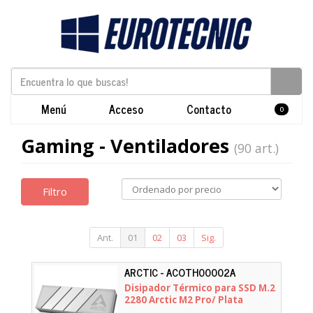
Menú
Acceso
Contacto
0
Gaming - Ventiladores
(90 art.)
Filtro
Ant.
01
02
03
Sig.
ARCTIC - ACOTH00002A
Disipador Térmico para SSD M.2
2280 Arctic M2 Pro/ Plata