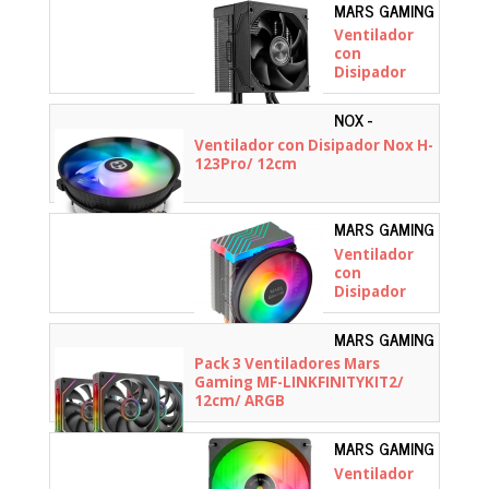
MARS GAMING
- MCPUXPRO
Ventilador
con
Disipador
Mars Gaming
MCPU-XPRO/
NOX -
9cm
NXHUMMERH123PRO
Ventilador con Disipador Nox H-
123Pro/ 12cm
MARS GAMING
- MCPU44
Ventilador
con
Disipador
Mars Gaming
MCPU44/
MARS GAMING
11cm
-
Pack 3 Ventiladores Mars
MFLINKFINITYKIT2
Gaming MF-LINKFINITYKIT2/
12cm/ ARGB
MARS GAMING
-
Ventilador