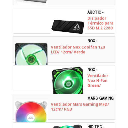
ARCTIC -
ACOTH00001A
Disipador
Térmico para
SSD M.2 2280
Arctic M2
Pro/ Negro
NOX -
NXCFAN120LG
Ventilador Nox Coolfan 120
LED/ 12cm/ Verde
NOX -
NXHUMMERF120LG
Ventilador
Nox H-Fan
Green/
12cm/ Verde
MARS GAMING
- MFD
Ventilador Mars Gaming MFD/
12cm/ RGB
HIDITEC -