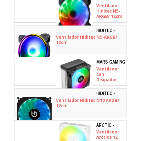
VGCH10006
Ventilador
Hiditec N5-
ARGB/ 12cm
HIDITEC -
VGCH10005
Ventilador Hiditec N9-ARGB/
12cm
MARS GAMING
- MCPUX2
Ventilador
con
Disipador
Mars Gaming
MCPU-X2/
HIDITEC -
9cm
VGCH10007
Ventilador Hiditec N10 ARGB/
12cm
ARCTIC -
ACFAN00325A
Ventilador
Arctic P12