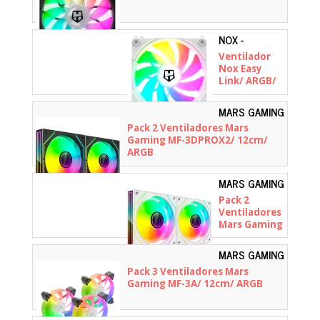
NOX -
NXHUMMERELINKWH
Ventilador
Nox Easy
Link/ ARGB/
12cm/ Blanco
MARS GAMING
- MF3DPROX2
Pack 2 Ventiladores Mars
Gaming MF-3DPROX2/ 12cm/
ARGB
MARS GAMING
-
Pack 2
MF3DPROX2W
Ventiladores
Mars Gaming
MF-
3DPROX2/
MARS GAMING
12cm/ ARGB/
- MF3A
Pack 3 Ventiladores Mars
Blancos
Gaming MF-3A/ 12cm/ ARGB