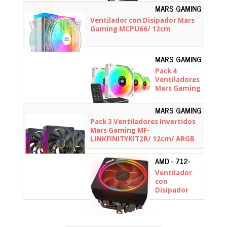
R-400 ARGB/
MARS GAMING
12cm
- MCPU66
Ventilador con Disipador Mars
Gaming MCPU66/ 12cm
MARS GAMING
- MFSI4KITW
Pack 4
Ventiladores
Mars Gaming
MF-SI4KIT/
12cm + HUB +
MARS GAMING
Mando a
-
Pack 3 Ventiladores Invertidos
Distancia/
MFLINKFINITYKIT2R
Mars Gaming MF-
ARGB/
LINKFINITYKIT2R/ 12cm/ ARGB
Blancos
AMD - 712-
000075
Ventilador
con
Disipador
AMD Wraith
Prism RGB/
Negro