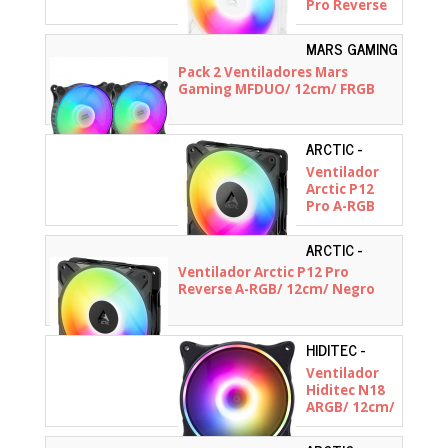
Pro Reverse
A-RGB/
12cm/ Blanco
MARS GAMING
- MFDUO
Pack 2 Ventiladores Mars
Gaming MFDUO/ 12cm/ FRGB
ARCTIC -
Ventilador
Arctic P12
Pro A-RGB
LN/ 12cm/
Negro
ARCTIC -
ACFAN00322A
Ventilador Arctic P12 Pro
Reverse A-RGB/ 12cm/ Negro
HIDITEC -
VGCH10008
Ventilador
Hiditec N18
ARGB/ 12cm/
Negro