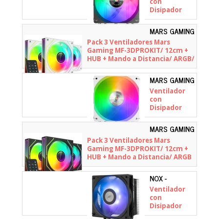
MCPUX4ARGB
con
Disipador
Mars Gaming
MCPU-
MARS GAMING
X4ARGB/
-
Pack 3 Ventiladores Mars
12cm
MF3DPROKITW
Gaming MF-3DPROKIT/ 12cm +
HUB + Mando a Distancia/ ARGB/
Blanco
MARS GAMING
-
Ventilador
MCPUX4ARGBW
con
Disipador
Mars Gaming
MCPU-
MARS GAMING
X4ARGB/
-
Pack 3 Ventiladores Mars
12cm/ Blanco
MF3DPROKIT
Gaming MF-3DPROKIT/ 12cm +
HUB + Mando a Distancia/ ARGB
NOX -
NXHUMMERR400ARG
Ventilador
con
Disipador
Nox Hummer