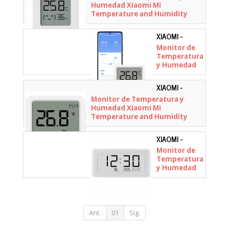
Humedad Xiaomi Mi
Temperature and Humidity
Monitor 2
XIAOMI -
QBH4312GL
Monitor de
Temperatura
y Humedad
Xiaomi
Xiaomi
XIAOMI -
Smart
BHR9041GL
Monitor de Temperatura y
Temperature
Humedad Xiaomi Mi
and
Temperature and Humidity
Humidity
Monitor 3
Monitor 3
Mini
XIAOMI -
BHR5435GL
Monitor de
Temperatura
y Humedad
Xiaomi
Temperature
and
Humidity
Monitor
Ant.
01
Sig.
Clock
BHR5435GL