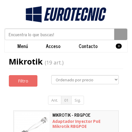
Menú
Acceso
Contacto
0
Mikrotik
(19 art.)
Filtro
Ant.
01
Sig.
MIKROTIK - RBGPOE
Adaptador Inyector PoE
Mikrotik RBGPOE