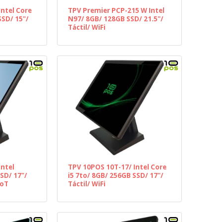
ntel Core
TPV Premier PCP-215 W Intel
SSD/ 15"/
N97/ 8GB/ 128GB SSD/ 21.5"/
Táctil/ WiFi
Intel
TPV 10POS 10T-17/ Intel Core
SD/ 17"/
i5 7to/ 8GB/ 256GB SSD/ 17"/
IoT
Táctil/ WiFi