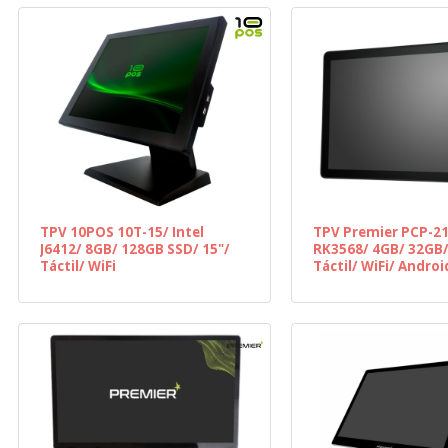
TPV 10POS 10T-15/ Intel
TPV Premier PCP-21
J6412/ 8GB/ 128GB SSD/ 15"/
RK3568/ 4GB/ 32GB/
Táctil/ WiFi
Táctil/ WiFi/ Androi