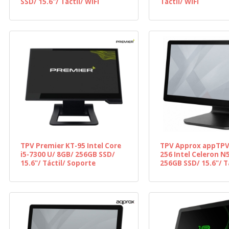
SSD/ 15.6"/ Táctil/ WiFi
Táctil/ WiFi
TPV Premier KT-95 Intel Core
TPV Approx appTP
i5-7300 U/ 8GB/ 256GB SSD/
256 Intel Celeron N
15.6"/ Táctil/ Soporte
256GB SSD/ 15.6"/ Tá
Plegable