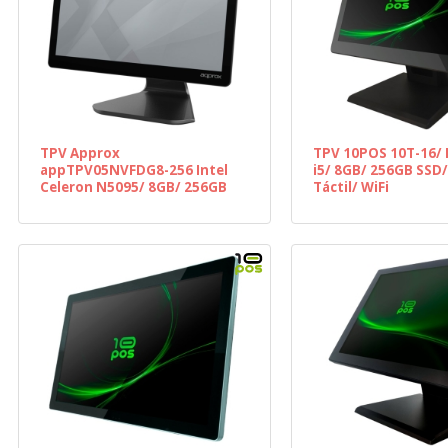
TPV Approx
TPV 10POS 10T-16/ I
appTPV05NVFDG8-256 Intel
i5/ 8GB/ 256GB SSD/
Celeron N5095/ 8GB/ 256GB
Táctil/ WiFi
SSD/ 15.6"/ Táctil/ WiFI