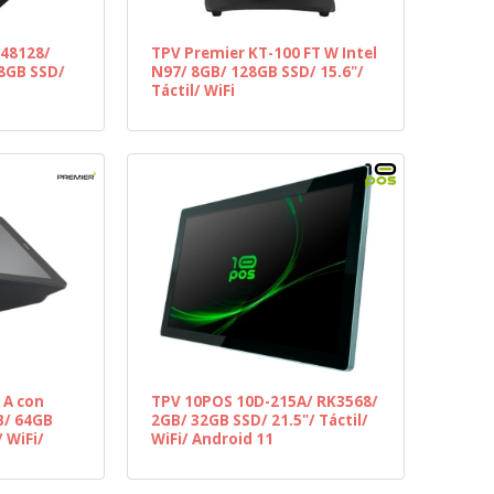
648128/
TPV Premier KT-100 FT W Intel
28GB SSD/
N97/ 8GB/ 128GB SSD/ 15.6"/
Táctil/ WiFi
 A con
TPV 10POS 10D-215A/ RK3568/
B/ 64GB
2GB/ 32GB SSD/ 21.5"/ Táctil/
 WiFi/
WiFi/ Android 11
 Impresora