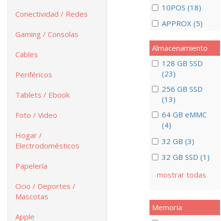
10POS (18)
Conectividad / Redes
APPROX (5)
Gaming / Consolas
Almacenamiento
Cables
128 GB SSD
(23)
Periféricos
256 GB SSD
Tablets / Ebook
(13)
64 GB eMMC
Foto / Video
(4)
Hogar /
32 GB (3)
Electrodomésticos
32 GB SSD (1)
Papelería
mostrar todas
Ocio / Deportes /
Mascotas
Memoria
Apple