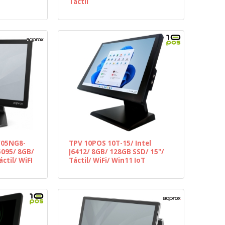
Táctil
V05NG8-
TPV 10POS 10T-15/ Intel
5095/ 8GB/
J6412/ 8GB/ 128GB SSD/ 15"/
ctil/ WiFI
Táctil/ WiFi/ Win11 IoT