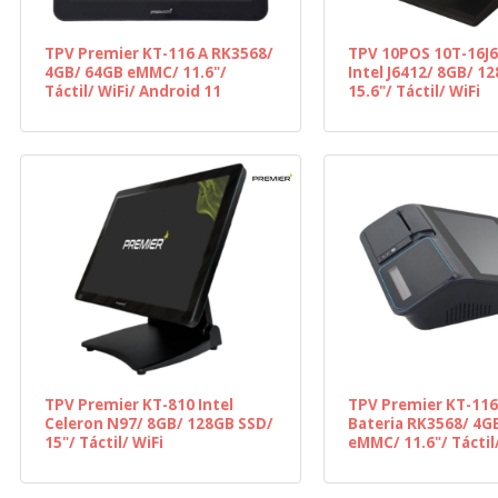
TPV Premier KT-116 A RK3568/
TPV 10POS 10T-16J
4GB/ 64GB eMMC/ 11.6"/
Intel J6412/ 8GB/ 1
Táctil/ WiFi/ Android 11
15.6"/ Táctil/ WiFi
TPV Premier KT-810 Intel
TPV Premier KT-116
Celeron N97/ 8GB/ 128GB SSD/
Bateria RK3568/ 4G
15"/ Táctil/ WiFi
eMMC/ 11.6"/ Táctil/
Android 11/ Incluye
80mm