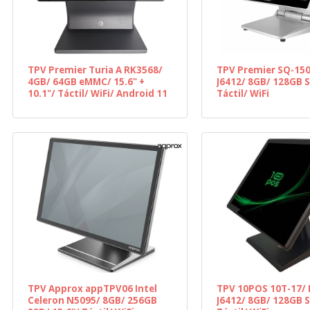
TPV Premier Turia A RK3568/
TPV Premier SQ-150
4GB/ 64GB eMMC/ 15.6" +
J6412/ 8GB/ 128GB S
10.1"/ Táctil/ WiFi/ Android 11
Táctil/ WiFi
TPV Approx appTPV06 Intel
TPV 10POS 10T-17/ 
Celeron N5095/ 8GB/ 256GB
J6412/ 8GB/ 128GB S