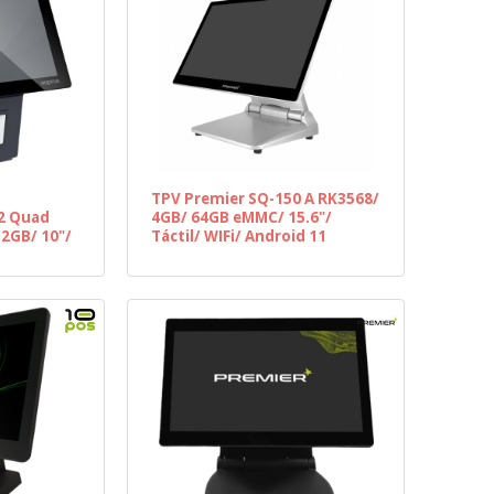
TPV Premier SQ-150 A RK3568/
2 Quad
4GB/ 64GB eMMC/ 15.6"/
32GB/ 10"/
Táctil/ WIFi/ Android 11
d 11