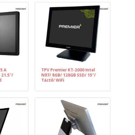
5 A
TPV Premier KT-2000 Intel
 21.5"/
N97/ 8GB/ 128GB SSD/ 15"/
d
Táctil/ WiFi