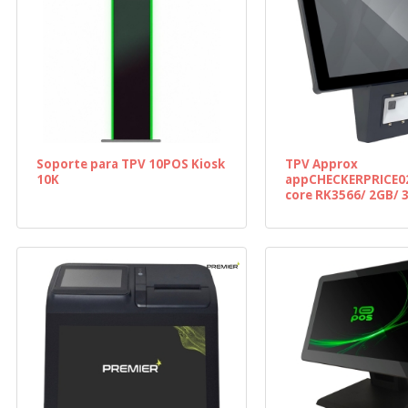
Soporte para TPV 10POS Kiosk
TPV Approx
10K
appCHECKERPRICE0
core RK3566/ 2GB/ 
Táctil/ WiFi/ Androi