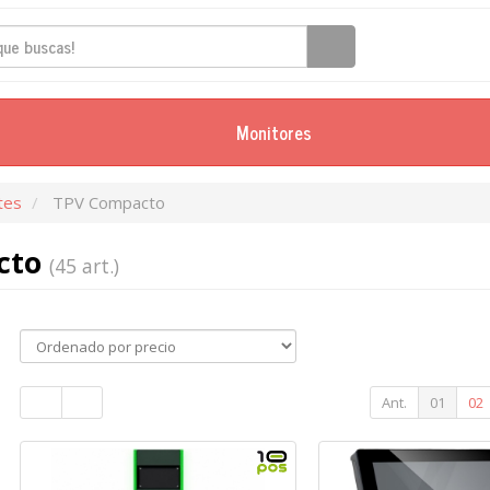
Monitores
tes
TPV Compacto
cto
(45 art.)
Ant.
01
02