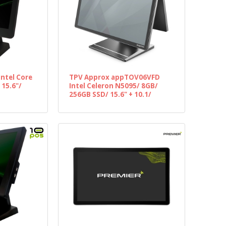
ntel Core
TPV Approx appTOV06VFD
 15.6"/
Intel Celeron N5095/ 8GB/
256GB SSD/ 15.6" + 10.1/
Táctil/ WiFi