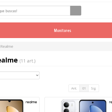
Monitores
Realme
Realme
(11 art.)
Ant.
01
Sig.