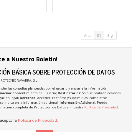
Ant.
01
Sig.
te a Nuestro Boletín!
IÓN BÁSICA SOBRE PROTECCIÓN DE DATOS
UROTECNIC NAVARRA, S.L
nder las consultas planteadas por el usuario y enviarle la información
imación
: Consentimiento del usuario;
Destinatarios
: Solo se realizan cesiones
igación legal;
Derechos
: Acceder, rectificar y suprimir, así como otros
e indica en la información adicional;
Información Adicional
: Puede
formación completa de Protección de Datos en nuestra
Política de Privacidad
.
 acepto la
Política de Privacidad
.