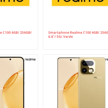
 C100 4GB/ 256GB/
Smartphone Realme C100 4GB/ 256
6.8"/ 5G/ Verde