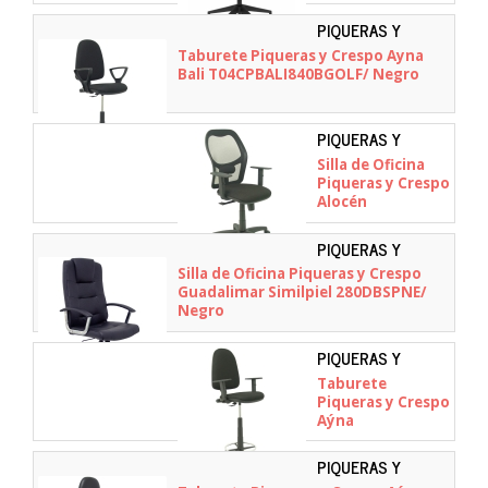
21SBALI840B10/
Negro
PIQUERAS Y
CRESPO -
Taburete Piqueras y Crespo Ayna
T04CPBALI840BGOLF
Bali T04CPBALI840BGOLF/ Negro
PIQUERAS Y
CRESPO -
Silla de Oficina
345SNBALI840B10
Piqueras y Crespo
Alocén
345SNBALI840B10/
Negra
PIQUERAS Y
CRESPO -
Silla de Oficina Piqueras y Crespo
280DBSPNE
Guadalimar Similpiel 280DBSPNE/
Negro
PIQUERAS Y
CRESPO -
Taburete
T04CPBALI840B10
Piqueras y Crespo
Aýna
T04CPBALI840B10/
Negro
PIQUERAS Y
CRESPO -