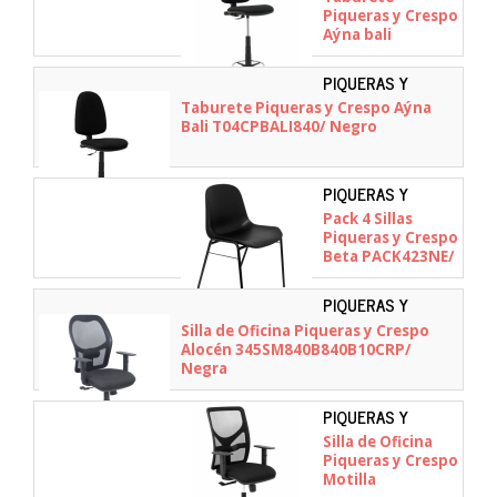
T04CPBALI840RP
Piqueras y Crespo
Aýna bali
T04CPBALI840RP/
Negro
PIQUERAS Y
CRESPO -
Taburete Piqueras y Crespo Aýna
T04CPBALI840
Bali T04CPBALI840/ Negro
PIQUERAS Y
CRESPO -
Pack 4 Sillas
PACK423NE
Piqueras y Crespo
Beta PACK423NE/
Negra
PIQUERAS Y
CRESPO -
Silla de Oficina Piqueras y Crespo
345SM840B840B10CR
Alocén 345SM840B840B10CRP/
Negra
PIQUERAS Y
CRESPO -
Silla de Oficina
21SBALI840B10
Piqueras y Crespo
Motilla