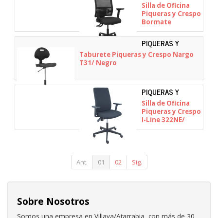
CRESPO -
Silla de Oficina
405ASM840B840B2B6
Piqueras y Crespo
Bormate
405ASM840B840B2B68
Negro
PIQUERAS Y
CRESPO - T31
Taburete Piqueras y Crespo Nargo
T31/ Negro
PIQUERAS Y
CRESPO - 322NE
Silla de Oficina
Piqueras y Crespo
I-Line 322NE/
Negra
Ant.
01
02
Sig.
Sobre Nosotros
Somos una empresa en Villava/Atarrabia, con más de 30