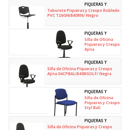
PIQUERAS Y
CRESPO -
Taburete Piqueras y Crespo Robledo
T26GNI840RN
PVC T26GNI840RN/ Negro
PIQUERAS Y
CRESPO -
Silla de Oficina
04CPBALI840BGOLFRF
Piqueras y Crespo
Aýna
04CPBALI840BGOLFRF/
Negra
PIQUERAS Y
CRESPO -
Silla de Oficina Piqueras y Crespo
04CPBALI840BGOLF
Aýna 04CPBALI840BGOLF/ Negra
PIQUERAS Y
CRESPO -
Silla de Oficina
27NBALI229
Piqueras y Crespo
Styl Bali
27NBALI229/ Azul
PIQUERAS Y
CRESPO -
Silla de Oficina Piqueras y Crespo