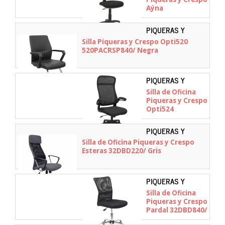
Aýna
04CPBALI840/
Negra
PIQUERAS Y
CRESPO -
Silla Piqueras y Crespo Opti520
520PACRSP840
520PACRSP840/ Negra
PIQUERAS Y
CRESPO -
Silla de Oficina
524BM840A840RN
Piqueras y Crespo
Opti524
524BM840A840RN/
Negro
PIQUERAS Y
CRESPO -
Silla de Oficina Piqueras y Crespo
32DBD220
Esteras 32DBD220/ Gris
PIQUERAS Y
CRESPO -
Silla de Oficina
32DBD840
Piqueras y Crespo
Pardal 32DBD840/
Negra