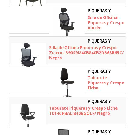
PIQUERAS Y
CRESPO -
Silla de Oficina
345SM840B840B10CR
Piqueras y Crespo
Alocén
345SM840B840B10CRN
Negra
PIQUERAS Y
CRESPO -
Silla de Oficina Piqueras y Crespo
390SM840B840B2DB6
Zulema 390SM840B840B2DB68R65C/
Negro
PIQUERAS Y
CRESPO -
Taburete
T14CPB840RN
Piqueras y Crespo
Elche
T14CPB840RN/
Negro
PIQUERAS Y
CRESPO -
Taburete Piqueras y Crespo Elche
T014CPBALI840BGOLF
T014CPBALI840BGOLF/ Negro
PIQUERAS Y