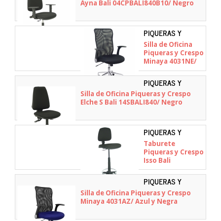
04CPBALI840B10
Ayna Bali 04CPBALI840B10/ Negro
PIQUERAS Y
CRESPO - 4031NE
Silla de Oficina
Piqueras y Crespo
Minaya 4031NE/
Negra
PIQUERAS Y
CRESPO -
Silla de Oficina Piqueras y Crespo
14SBALI840
Elche S Bali 14SBALI840/ Negro
PIQUERAS Y
CRESPO -
Taburete
T12CPB840RN
Piqueras y Crespo
Isso Bali
T12CPB840RN/
Negro
PIQUERAS Y
CRESPO - 4031AZ
Silla de Oficina Piqueras y Crespo
Minaya 4031AZ/ Azul y Negra