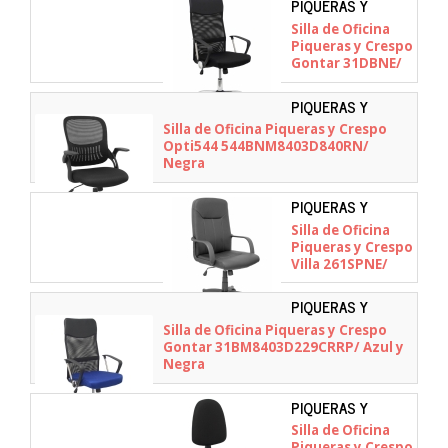
PIQUERAS Y
CRESPO - 31DBNE
Silla de Oficina
Piqueras y Crespo
Gontar 31DBNE/
Negra
PIQUERAS Y
CRESPO -
Silla de Oficina Piqueras y Crespo
544BNM8403D840RN
Opti544 544BNM8403D840RN/
Negra
PIQUERAS Y
CRESPO -
Silla de Oficina
261SPNE
Piqueras y Crespo
Villa 261SPNE/
Negra
PIQUERAS Y
CRESPO -
Silla de Oficina Piqueras y Crespo
31BM8403D229CRRP
Gontar 31BM8403D229CRRP/ Azul y
Negra
PIQUERAS Y
CRESPO -
Silla de Oficina
04CPBALI840
Piqueras y Crespo