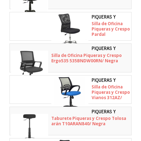
PIQUERAS Y
CRESPO -
Silla de Oficina
358GM8403D840CRRN
Piqueras y Crespo
Pardal
358GM8403D840CRRN/
Negra
PIQUERAS Y
CRESPO -
Silla de Oficina Piqueras y Crespo
535BNDW00RN
Ergo535 535BNDW00RN/ Negra
PIQUERAS Y
CRESPO - 312AZ
Silla de Oficina
Piqueras y Crespo
Vianos 312AZ/
Azul
PIQUERAS Y
CRESPO -
Taburete Piqueras y Crespo Tolosa
T10ARAN840
arán T10ARAN840/ Negra