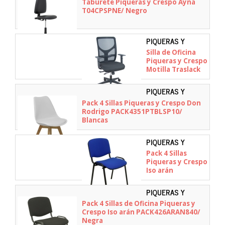
Taburete Piqueras y Crespo Aýna
T04CPSPNE
T04CPSPNE/ Negro
PIQUERAS Y
CRESPO -
Silla de Oficina
21TKM840B840B10CR
Piqueras y Crespo
Motilla Traslack
21TKM840B840B10CRN
Negro
PIQUERAS Y
CRESPO -
Pack 4 Sillas Piqueras y Crespo Don
PACK4351PTBLSP10
Rodrigo PACK4351PTBLSP10/
Blancas
PIQUERAS Y
CRESPO -
Pack 4 Sillas
PACK426ARAN229
Piqueras y Crespo
Iso arán
PACK426ARAN229/
Azul
PIQUERAS Y
CRESPO -
Pack 4 Sillas de Oficina Piqueras y
PACK426ARAN840
Crespo Iso arán PACK426ARAN840/
Negra