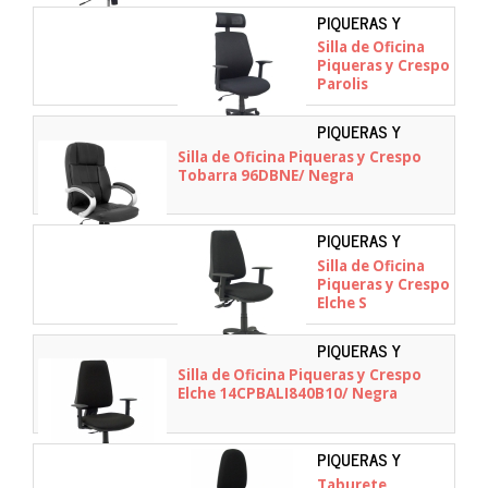
PIQUERAS Y
CRESPO -
Silla de Oficina
370BM840A840RNC
Piqueras y Crespo
Parolis
370BM840A840RNC/
Negro
PIQUERAS Y
CRESPO - 96DBNE
Silla de Oficina Piqueras y Crespo
Tobarra 96DBNE/ Negra
PIQUERAS Y
CRESPO -
Silla de Oficina
14SBALI840B10
Piqueras y Crespo
Elche S
14SBALI840B10/
Negro
PIQUERAS Y
CRESPO -
Silla de Oficina Piqueras y Crespo
14CPBALI840B10
Elche 14CPBALI840B10/ Negra
PIQUERAS Y
CRESPO -
Taburete