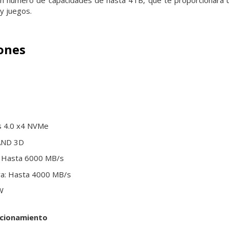
y juegos.
iones
ss 4.0 x4 NVMe
AND 3D
a: Hasta 6000 MB/s
ura: Hasta 4000 MB/s
W
ncionamiento