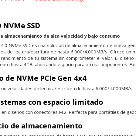
.0 NVMe SSD
de almacenamiento de alta velocidad y bajo consumo
 4.0 NVMe SSD es una solución de almacenamiento de nueva gen
des de lectura/escritura de hasta 6.000/4.000MB/s. Ofrece un m
l rendimiento de tu sistema sin comprometer el valor. El dise
iento hasta 4TB, ahorrando espacio para otros componentes. Ex
o de NVMe PCIe Gen 4x4
 con velocidades de lectura/escritura de hasta 6.000/4.000MB/s.
sistemas con espacio limitado
e en diseños con conectores M.2. Perfecta para portátiles delga
cio de almacenamiento
an número de capacidades de hasta 4TB, que te proporcionará u