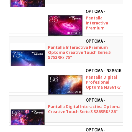
OPTOMA -
W3FC0U1W111
Pantalla
Interactiva
Premium
Optoma Creative
Touch Serie 1
OPTOMA -
1861RK/ 86"
H1F0C0OBW101
Pantalla Interactiva Premium
Optoma Creative Touch Serie 5
5753RK/ 75"
OPTOMA - N3861K
Pantalla Digital
Profesional
Optoma N3861K/
86"
OPTOMA -
H1F0H08BW101
Pantalla Digital Interactiva Optoma
Creative Touch Serie 3 3863RK/ 86"
OPTOMA -