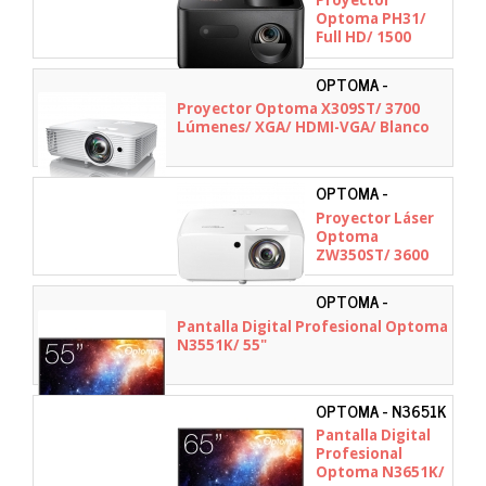
Optoma PH31/
Full HD/ 1500
Lúmenes/ HDMI/
Negro
OPTOMA -
E9PD7Q01EZ1
Proyector Optoma X309ST/ 3700
Lúmenes/ XGA/ HDMI-VGA/ Blanco
OPTOMA -
E9PD7KK41EZ1
Proyector Láser
Optoma
ZW350ST/ 3600
Lúmenes/ WXGA/
HDMI/ Blanco
OPTOMA -
H1F2C0MBW101
Pantalla Digital Profesional Optoma
N3551K/ 55"
OPTOMA - N3651K
Pantalla Digital
Profesional
Optoma N3651K/