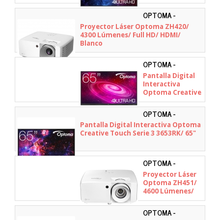
65"
OPTOMA -
E9PD7L301EZ1
Proyector Láser Optoma ZH420/
4300 Lúmenes/ Full HD/ HDMI/
Blanco
OPTOMA -
W3FC0S1W111
Pantalla Digital
Interactiva
Optoma Creative
Touch Serie 1
1651RK/ 65"
OPTOMA -
H1F0H06BW101
Pantalla Digital Interactiva Optoma
Creative Touch Serie 3 3653RK/ 65"
OPTOMA -
E3P7PK1E118
Proyector Láser
Optoma ZH451/
4600 Lúmenes/
Full HD/ HDMI-
VGA-RS232/
OPTOMA -
Blanco