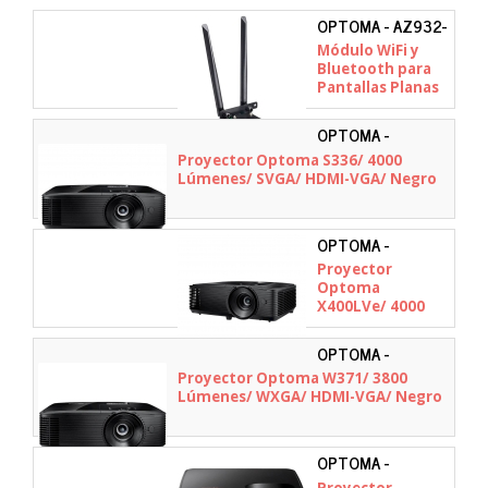
OPTOMA - AZ932-
HNG
Módulo WiFi y
Bluetooth para
Pantallas Planas
Interactivas
Creative Touch 3
OPTOMA -
Series Gen3
E9PD7D101EZ2
Proyector Optoma S336/ 4000
Optoma AZ932-
Lúmenes/ SVGA/ HDMI-VGA/ Negro
HNG
OPTOMA -
E9PX7D601EZ1
Proyector
Optoma
X400LVe/ 4000
Lúmenes/ XGA/
HDMI-VGA/ Negro
OPTOMA -
E9PX7D701EZ3
Proyector Optoma W371/ 3800
Lúmenes/ WXGA/ HDMI-VGA/ Negro
OPTOMA -
E3PB001E111
Proyector