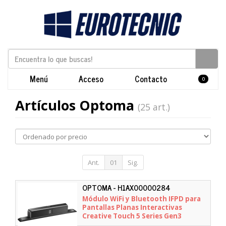
Menú
Acceso
Contacto
0
Artículos Optoma
(25 art.)
Ant.
01
Sig.
OPTOMA - H1AX00000284
Módulo WiFi y Bluetooth IFPD para
Pantallas Planas Interactivas
Creative Touch 5 Series Gen3
Optoma SI07E/ 10m