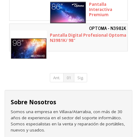
H1F0C0PBW101
Pantalla
Interactiva
Premium
Optoma Creative
Touch Serie 5
OPTOMA - N3981K
5863RK/ 86"
Pantalla Digital Profesional Optoma
N3981K/ 98"
Ant.
01
Sig.
Sobre Nosotros
Somos una empresa en Villava/Atarrabia, con más de 30
años de experiencia en el sector del soporte informático.
Somos especialistas en la venta y reparación de portátiles,
nuevos y usados.