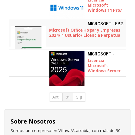
Microsoft
Windows 11 Pro/
1 Usuario
MICROSOFT - EP2-
06686
Microsoft Office Hogar y Empresas
2024/ 1 Usuario/ Licencia Perpetua
MICROSOFT -
P77112-B21
Licencia
Microsoft
Windows Server
2025/ CAL/ 5
Usuarios
Ant.
01
Sig.
Sobre Nosotros
Somos una empresa en Villava/Atarrabia, con más de 30