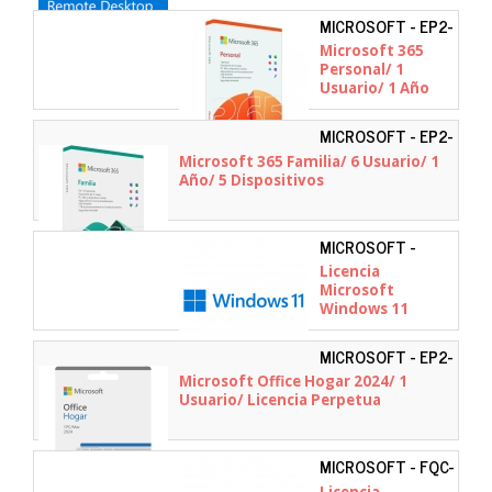
MICROSOFT - EP2-
32467
Microsoft 365
Personal/ 1
Usuario/ 1 Año
MICROSOFT - EP2-
32395
Microsoft 365 Familia/ 6 Usuario/ 1
Año/ 5 Dispositivos
MICROSOFT -
KW9-00656
Licencia
Microsoft
Windows 11
Home/ 1 Usuario
MICROSOFT - EP2-
06873
Microsoft Office Hogar 2024/ 1
Usuario/ Licencia Perpetua
MICROSOFT - FQC-
10552
Licencia