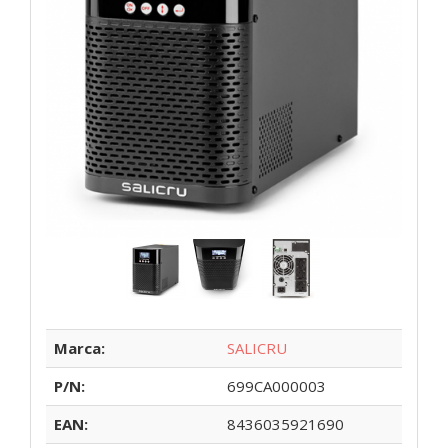
Marca:
SALICRU
P/N:
699CA000003
EAN:
8436035921690