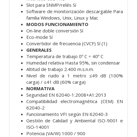
Slot para SNMP/relés Sí
Software de monitorización descargable Para
familia Windows, Unix, Linux y Mac
MODOS FUNCIONAMIENTO
On-line doble conversión Sí
Eco-mode Sí
Convertidor de frecuencia (CVCF) Sí (1)
GENERALES
Temperatura de trabajo 0º C ÷ 40º C
Humedad relativa Hasta 95%, sin condensar
Altitud de trabajo 2.400 m.s.n.m.
Nivel de ruido a 1 metro ≤49 dB (100%
carga) / ≤41 dB (60% carga)
NORMATIVA
Seguridad EN 62040-1:2008+A1:2013
Compatibilidad electromagnética (CEM) EN
62040-2
Funcionamiento VFI según EN 62040-3
Gestión de Calidad y Ambiental ISO-9001 e
ISO-14001
Potencia (VA/W) 1000 / 900