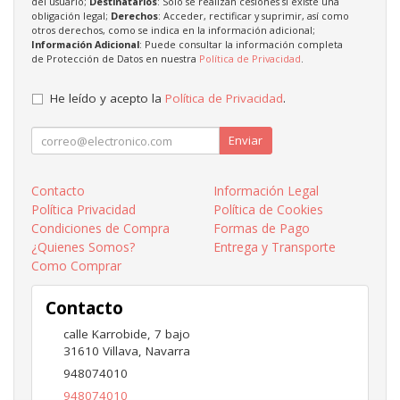
del usuario;
Destinatarios
: Solo se realizan cesiones si existe una
obligación legal;
Derechos
: Acceder, rectificar y suprimir, así como
otros derechos, como se indica en la información adicional;
Información Adicional
: Puede consultar la información completa
de Protección de Datos en nuestra
Política de Privacidad
.
He leído y acepto la
Política de Privacidad
.
Enviar
Contacto
Información Legal
Política Privacidad
Política de Cookies
Condiciones de Compra
Formas de Pago
¿Quienes Somos?
Entrega y Transporte
Como Comprar
Contacto
calle Karrobide, 7 bajo
31610
Villava
,
Navarra
948074010
948074010