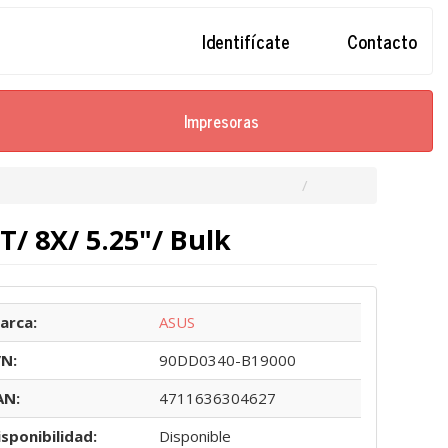
Identifícate
Contacto
Impresoras
 8X/ 5.25"/ Bulk
arca:
ASUS
/N:
90DD0340-B19000
AN:
4711636304627
isponibilidad:
Disponible