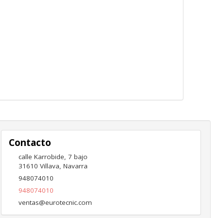
Contacto
calle Karrobide, 7 bajo
31610
Villava
,
Navarra
948074010
948074010
ventas@eurotecnic.com