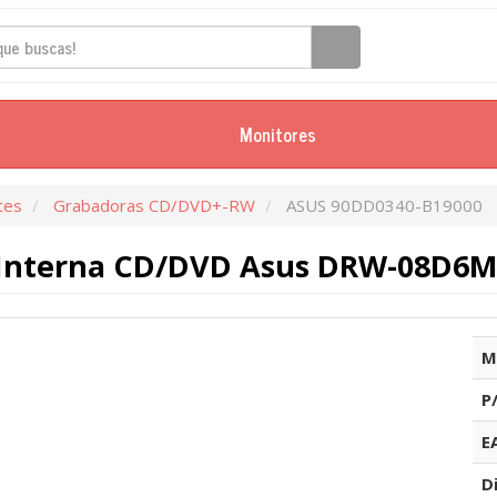
Monitores
tes
Grabadoras CD/DVD+-RW
ASUS 90DD0340-B19000
Interna CD/DVD Asus DRW-08D6MT/
M
P
E
D