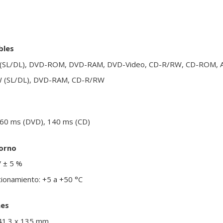
bles
(SL/DL), DVD-ROM, DVD-RAM, DVD-Video, CD-R/RW, CD-ROM, A
W (SL/DL), DVD-RAM, CD-R/RW
60 ms (DVD), 140 ms (CD)
torno
V ± 5 %
ionamiento: +5 a +50 °C
nes
41.3 x 135 mm