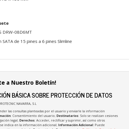
uete
US DRW-08D6MT
n SATA de 15 pines a 6 pines Slimline
te a Nuestro Boletín!
IÓN BÁSICA SOBRE PROTECCIÓN DE DATOS
UROTECNIC NAVARRA, S.L
nder las consultas planteadas por el usuario y enviarle la información
imación
: Consentimiento del usuario;
Destinatarios
: Solo se realizan cesiones
igación legal;
Derechos
: Acceder, rectificar y suprimir, así como otros
e indica en la información adicional;
Información Adicional
: Puede