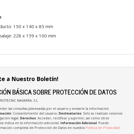
o
ducto: 150 x 140 x 85 mm
alaje: 228 x 159 x 100 mm
te a Nuestro Boletín!
IÓN BÁSICA SOBRE PROTECCIÓN DE DATOS
UROTECNIC NAVARRA, S.L
nder las consultas planteadas por el usuario y enviarle la información
imación
: Consentimiento del usuario;
Destinatarios
: Solo se realizan cesiones
igación legal;
Derechos
: Acceder, rectificar y suprimir, así como otros
e indica en la información adicional;
Información Adicional
: Puede
formación completa de Protección de Datos en nuestra
Política de Privacidad
.