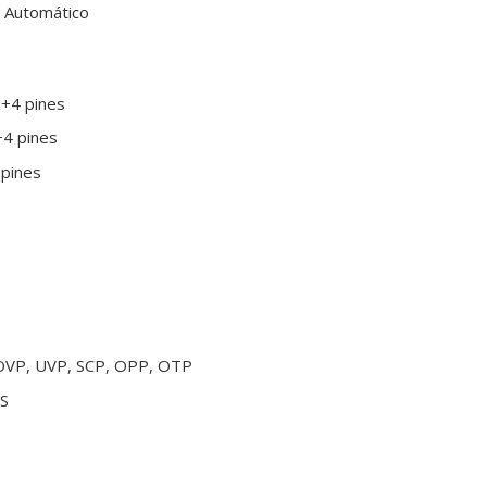
: Automático
0+4 pines
+4 pines
 pines
 OVP, UVP, SCP, OPP, OTP
HS