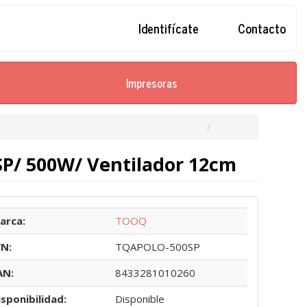
Identifícate
Contacto
Impresoras
P/ 500W/ Ventilador 12cm
arca:
TOOQ
/N:
TQAPOLO-500SP
AN:
8433281010260
isponibilidad:
Disponible