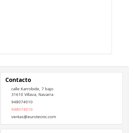
Contacto
calle Karrobide, 7 bajo
31610
Villava
,
Navarra
948074010
948074010
ventas@eurotecnic.com