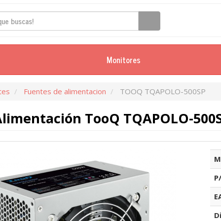
Monitores
tes
Fuentes de alimentacion
TOOQ TQAPOLO-500SP
Alimentación TooQ TQAPOLO-500S
M
P
E
D