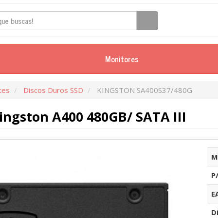
Monitores
tes
Discos Duros SSD
KINGSTON SA400S37/480G
ingston A400 480GB/ SATA III
M
P
E
D