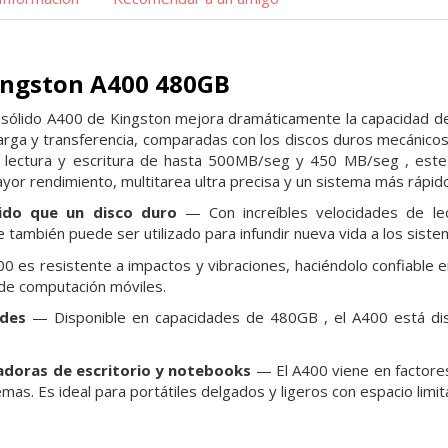
ingston A400 480GB
 sólido A400 de Kingston mejora dramáticamente la capacidad d
, carga y transferencia, comparadas con los discos duros mecánico
e lectura y escritura de hasta 500MB/seg y 450 MB/seg , est
ayor rendimiento, multitarea ultra precisa y un sistema más rápid
ido que un disco duro
— Con increíbles
velocidades de le
e también puede ser utilizado para
infundir nueva vida a los sist
0 es resistente a impactos y vibraciones,
haciéndolo confiable 
 de computación móviles.
ades
— Disponible en capacidades de
480GB
, el A400 está di
adoras de escritorio y notebooks
— El A400
viene en factor
mas. Es ideal para portátiles delgados y
ligeros con espacio limi