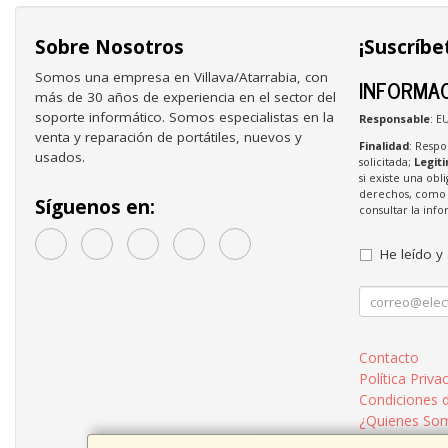
Sobre Nosotros
¡Suscríbe
Somos una empresa en Villava/Atarrabia, con
INFORMAC
más de 30 años de experiencia en el sector del
soporte informático. Somos especialistas en la
Responsable
: E
venta y reparación de portátiles, nuevos y
Finalidad
: Respo
usados.
solicitada;
Legit
si existe una obl
derechos, como s
Síguenos en:
consultar la in
He leído y
Contacto
Política Priva
Condiciones 
¿Quienes So
Como Compr