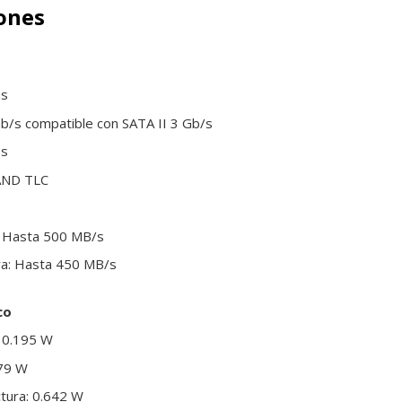
iones
as
 Gb/s compatible con SATA II 3 Gb/s
es
AND TLC
a: Hasta 500 MB/s
ura: Hasta 450 MB/s
co
 0.195 W
79 W
tura: 0.642 W