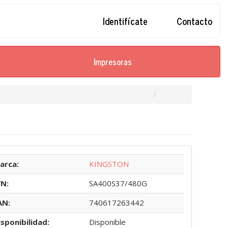
Identifícate
Contacto
Impresoras
arca:
KINGSTON
/N:
SA400S37/480G
AN:
740617263442
isponibilidad:
Disponible