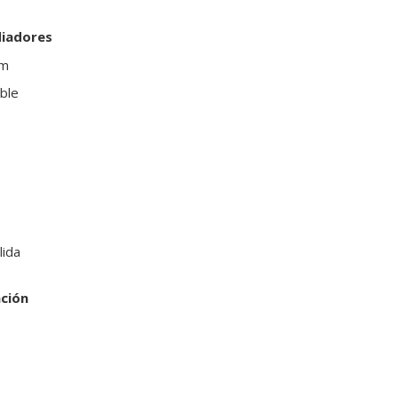
diadores
mm
ble
lida
ción