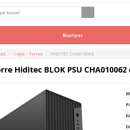
Monitores
tes
Cajas - Torres
HIDITEC CHA010062
orre Hiditec BLOK PSU CHA010062
M
P
E
D