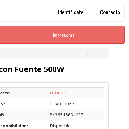
Identifícate
Contacto
Impresoras
 con Fuente 500W
arca:
HIDITEC
/N:
CHA010062
AN:
8436545694237
isponibilidad:
Disponible