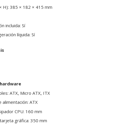
× H): 385 × 182 × 415 mm
n incluida: Sí
eración líquida: Sí
is
 hardware
les: ATX, Micro ATX, ITX
 alimentación: ATX
isipador CPU: 160 mm
tarjeta gráfica: 350 mm