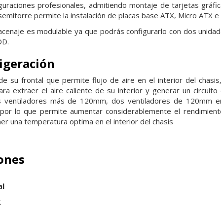
guraciones profesionales, admitiendo montaje de tarjetas
gráfi
semitorre permite la instalación de placas base ATX, Micro ATX e 
acenaje es modulable ya que podrás configurarlo con dos
unida
DD.
igeración
 su frontal que permite flujo de aire en el interior del chasis
para extraer el
aire caliente de su interior y generar un circuit
es ventiladores más de 120mm, dos
ventiladores de 120mm en
, por lo que permite aumentar considerablemente el rendimien
ner una temperatura
optima en el interior del chasis
iones
al
X