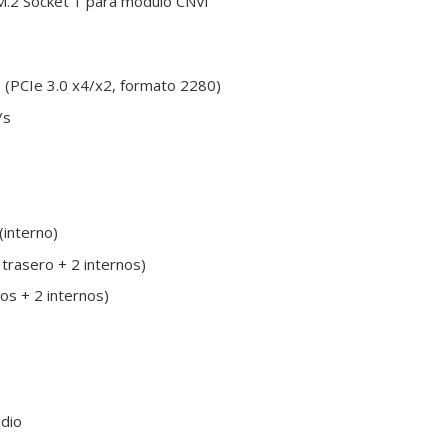
 M.2 Socket 1 para módulo CNVi
3 (PCIe 3.0 x4/x2, formato 2280)
/s
(interno)
 trasero + 2 internos)
os + 2 internos)
udio