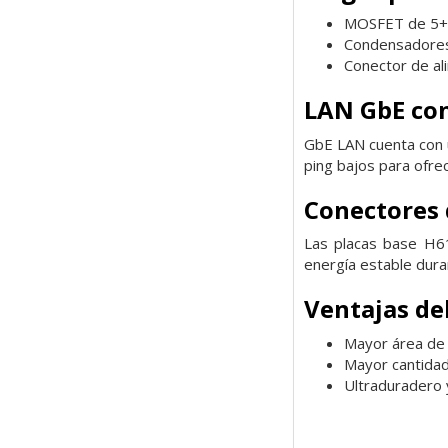
MOSFET de 5+1
Condensadores s
Conector de al
LAN GbE con
GbE LAN cuenta con u
ping bajos para ofr
Conectores 
Las placas base H61
energía estable dura
Ventajas de
Mayor área de c
Mayor cantidad
Ultraduradero y