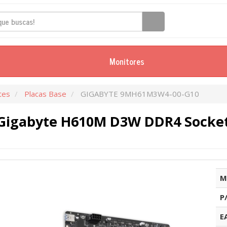
Monitores
tes
Placas Base
GIGABYTE 9MH61M3W4-00-G10
 Gigabyte H610M D3W DDR4 Socket 
M
P
E