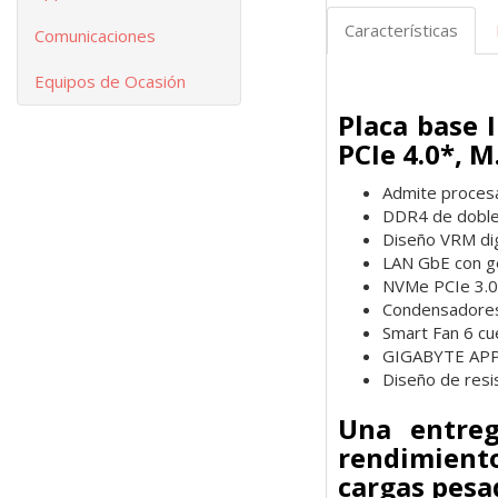
Características
Comunicaciones
Equipos de Ocasión
Placa base 
PCIe 4.0*, M
Admite procesa
DDR4 de doble 
Diseño VRM dig
LAN GbE con g
NVMe PCIe 3.0
Condensadores 
Smart Fan 6 cu
GIGABYTE APP C
Diseño de resi
Una entreg
rendimiento
cargas pesa