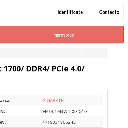
Identifícate
Contacto
Impresoras
1700/ DDR4/ PCIe 4.0/
arca:
GIGABYTE
/N:
9MH61M3W4-00-G10
AN:
4719331865245