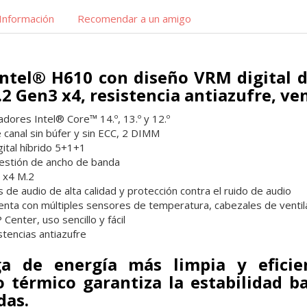
Información
Recomendar a un amigo
Intel® H610 con diseño VRM digital d
.2 Gen3 x4, resistencia antiazufre, ve
dores Intel® Core™ 14.º, 13.º y 12.º
canal sin búfer y sin ECC, 2 DIMM
ital híbrido 5+1+1
estión de ancho de banda
 x4 M.2
de audio de alta calidad y protección contra el ruido de audio
enta con múltiples sensores de temperatura, cabezales de venti
enter, uso sencillo y fácil
stencias antiazufre
a de energía más limpia y efici
 térmico garantiza la estabilidad b
das.