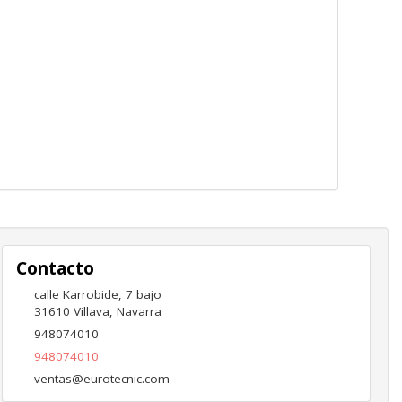
Contacto
calle Karrobide, 7 bajo
31610
Villava
,
Navarra
948074010
948074010
ventas@eurotecnic.com