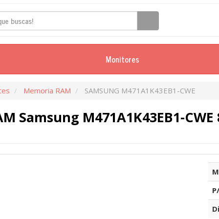
Monitores
tes
Memoria RAM
SAMSUNG M471A1K43EB1-CWE
AM Samsung M471A1K43EB1-CWE 
M
P
D