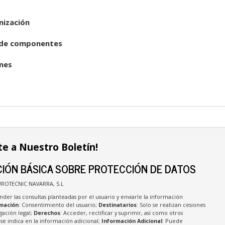
nización
 de componentes
nes
te a Nuestro Boletín!
IÓN BÁSICA SOBRE PROTECCIÓN DE DATOS
UROTECNIC NAVARRA, S.L
nder las consultas planteadas por el usuario y enviarle la información
imación
: Consentimiento del usuario;
Destinatarios
: Solo se realizan cesiones
igación legal;
Derechos
: Acceder, rectificar y suprimir, así como otros
e indica en la información adicional;
Información Adicional
: Puede