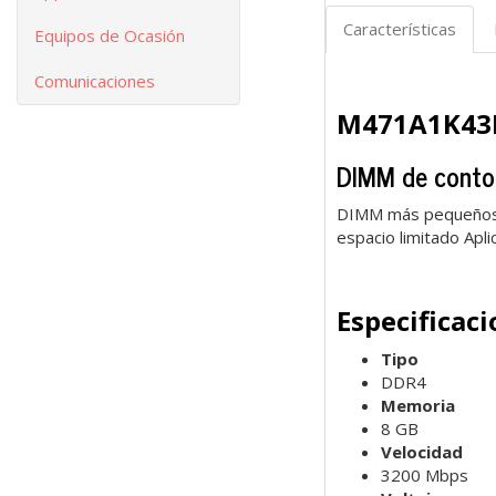
Características
Equipos de Ocasión
Comunicaciones
M471A1K43
DIMM de conto
DIMM más pequeños q
espacio limitado Aplic
Especificac
Tipo
DDR4
Memoria
8 GB
Velocidad
3200 Mbps