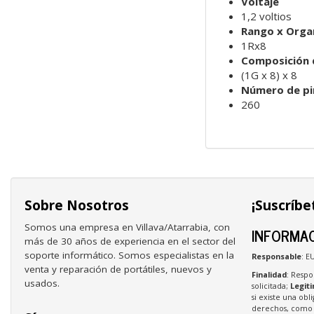
Voltaje
1,2 voltios
Rango x Orga
1Rx8
Composición
(1G x 8) x 8
Número de pi
260
Sobre Nosotros
¡Suscríbe
Somos una empresa en Villava/Atarrabia, con
INFORMAC
más de 30 años de experiencia en el sector del
soporte informático. Somos especialistas en la
Responsable
: E
venta y reparación de portátiles, nuevos y
Finalidad
: Respo
usados.
solicitada;
Legit
si existe una obl
derechos, como s