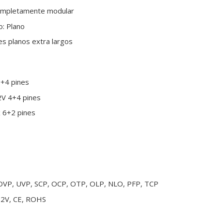
Completamente modular
o: Plano
es planos extra largos
0+4 pines
2V 4+4 pines
x 6+2 pines
 OVP, UVP, SCP, OCP, OTP, OLP, NLO, PFP, TCP
X12V, CE, ROHS