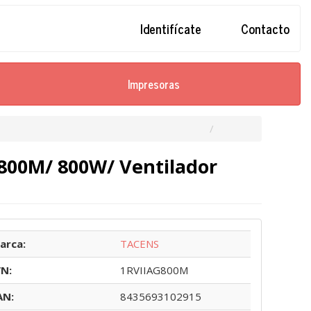
Identifícate
Contacto
Impresoras
 800M/ 800W/ Ventilador
arca:
TACENS
/N:
1RVIIAG800M
AN:
8435693102915