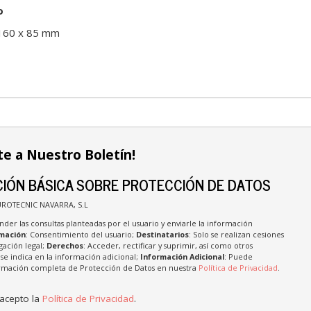
o
 160 x 85 mm
te a Nuestro Boletín!
IÓN BÁSICA SOBRE PROTECCIÓN DE DATOS
UROTECNIC NAVARRA, S.L
nder las consultas planteadas por el usuario y enviarle la información
imación
: Consentimiento del usuario;
Destinatarios
: Solo se realizan cesiones
igación legal;
Derechos
: Acceder, rectificar y suprimir, así como otros
e indica en la información adicional;
Información Adicional
: Puede
formación completa de Protección de Datos en nuestra
Política de Privacidad
.
 acepto la
Política de Privacidad
.