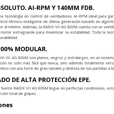
BSOLUTO. AI-RPM Y 140MM FDB.
ma tecnología en control de ventiladores AI-RPM ideal para gar
rol térmico inteligente de última generación basado en algorit
or al mínimo. Además, la RADIX VII AG 800M cuenta con un venti
 motor extragrande para maximizar su estabilidad. Toda la tecn
urabilidad.
100% MODULAR.
DIX VII AG 800M son planos, negros y extralargos, en un sist
ción no solo más fácil que nunca, sino además totalmente versát
itivo con una torre de gran tamaño y disfruta de tus partidas a l
O DE ALTA PROTECCIÓN EPE.
a fuente RADIX VII AG 800M llegue en perfectas condiciones, es
ción total de golpes.
iones