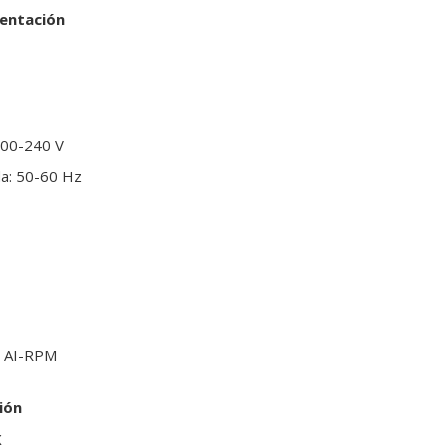
mentación
200-240 V
da: 50-60 Hz
: AI-RPM
ión
X