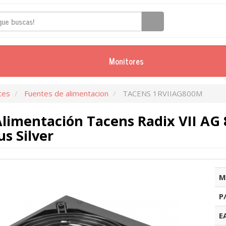
Monitores
tes
Fuentes de alimentacion
TACENS 1RVIIAG800M
limentación Tacens Radix VII AG
us Silver
M
P
E