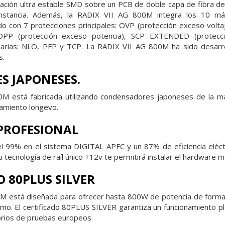
cación ultra estable SMD sobre un PCB de doble capa de fibra de 
cunstancia. Además, la RADIX VII AG 800M integra los 10 
do con 7 protecciones principales: OVP (protección exceso voltaj
 OPP (protección exceso potencia), SCP EXTENDED (protecció
arias: NLO, PFP y TCP. La RADIX VII AG 800M ha sido desarrol
s.
S JAPONESES.
M está fabricada utilizando condensadores japoneses de la más
namiento longevo.
 PROFESIONAL
el 99% en el sistema DIGITAL APFC y un 87% de eficiencia eléctri
tecnología de raíl único +12v te permitirá instalar el hardware m
O 80PLUS SILVER
M está diseñada para ofrecer hasta 800W de potencia de forma 
mo. El certificado 80PLUS SILVER garantiza un funcionamiento p
orios de pruebas europeos.